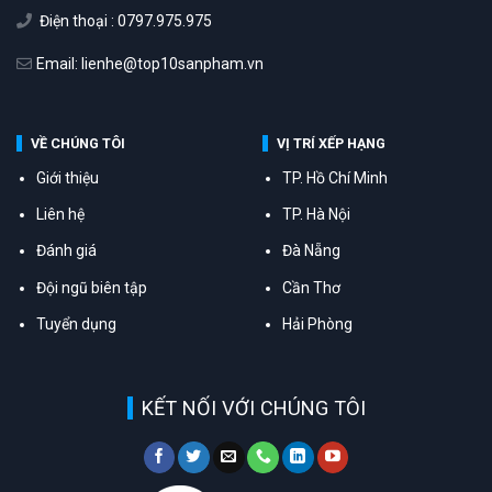
Điện thoại : 0797.975.975
Email: lienhe@top10sanpham.vn
VỀ CHÚNG TÔI
VỊ TRÍ XẾP HẠNG
Giới thiệu
TP. Hồ Chí Minh
Liên hệ
TP. Hà Nội
Đánh giá
Đà Nẵng
Đội ngũ biên tập
Cần Thơ
Tuyển dụng
Hải Phòng
KẾT NỐI VỚI CHÚNG TÔI