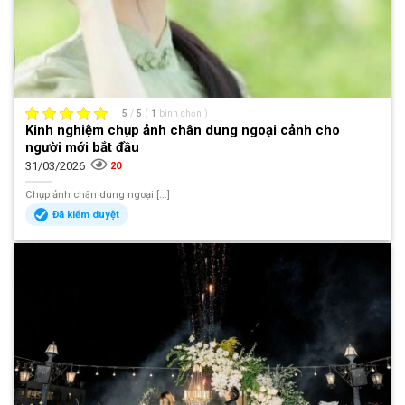
5
/
5
(
1
bình chọn
)
Kinh nghiệm chụp ảnh chân dung ngoại cảnh cho
người mới bắt đầu
31/03/2026
20
Chụp ảnh chân dung ngoại [...]
Đã kiểm duyệt