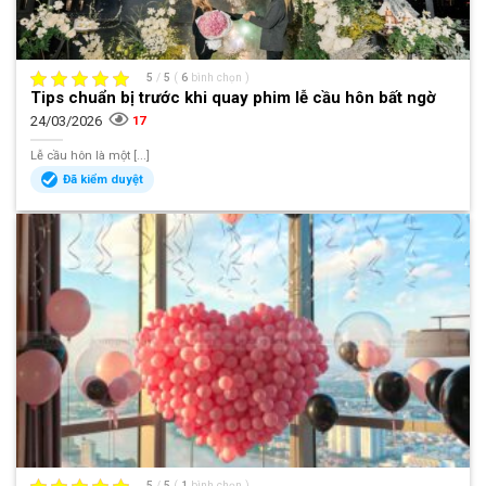
5
/
5
(
6
bình chọn
)
Tips chuẩn bị trước khi quay phim lễ cầu hôn bất ngờ
24/03/2026
17
Lễ cầu hôn là một [...]
Đã kiểm duyệt
5
/
5
(
1
bình chọn
)