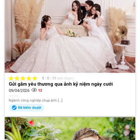
5
/
5
(
11
bình chọn
)
Gửi gắm yêu thương qua ảnh kỷ niệm ngày cưới
09/04/2026
12
Ngành công nghiệp chụp ảnh [...]
Đã kiểm duyệt