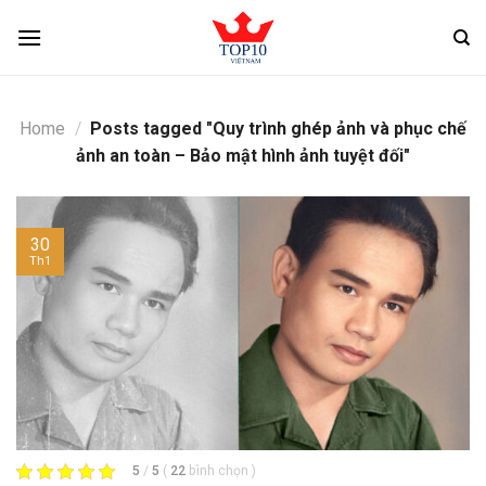
Skip
to
content
Home
/
Posts tagged "Quy trình ghép ảnh và phục chế
ảnh an toàn – Bảo mật hình ảnh tuyệt đối"
30
Th1
5
/
5
(
22
bình chọn
)