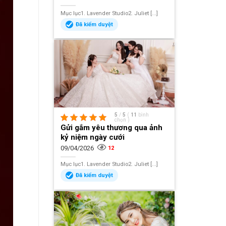
Mục lục1. Lavender Studio2. Juliet [...]
Đã kiểm duyệt
5
/
5
(
11
bình
chọn
)
Gửi gắm yêu thương qua ảnh
kỷ niệm ngày cưới
09/04/2026
12
Mục lục1. Lavender Studio2. Juliet [...]
Đã kiểm duyệt