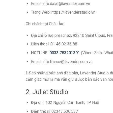
Email: info.dalat@lavender.com.vn
Trang Web: https://lavenderstudio.vn
Chi nhánh tại Châu Âu:
Địa chỉ: 5 rue preschez, 92210 Saint Cloud, Fr
Điện thoại: 01 46 02 36 88
HOTLINE:
0033 753201391
(Viber- Zalo- Wha
Email: info.france@lavender.com.vn
Để có những bức ảnh đặc biệt, Lavender Studio t
cảm giác mới lạ mà vẫn giữ được bản sắc văn hóa
2. Juliet Studio
Địa chỉ
: 102 Nguyễn Chí Thanh, TP. Huế
Điện thoại
: 02343.536.537