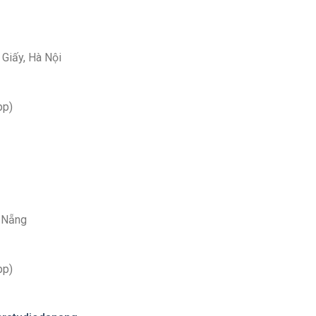
 Giấy, Hà Nội
pp)
à Nẵng
pp)