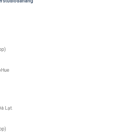
erstudiodanang
pp)
ioHue
Đà Lạt.
pp)