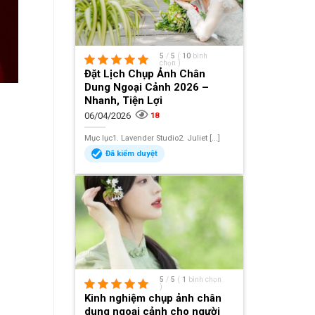
5
/
5
(
10
bình
chọn
)
Đặt Lịch Chụp Ảnh Chân
Dung Ngoại Cảnh 2026 –
Nhanh, Tiện Lợi
06/04/2026
18
Mục lục1. Lavender Studio2. Juliet [...]
Đã kiểm duyệt
5
/
5
(
1
bình chọn
)
Kinh nghiệm chụp ảnh chân
dung ngoại cảnh cho người