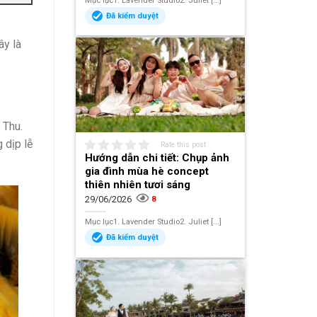
Mục lục1. Lavender Studio2. Juliet [...]
Đã kiểm duyệt
ây là
 Thu.
 dịp lễ
Rate this post
Hướng dẫn chi tiết: Chụp ảnh
gia đình mùa hè concept
thiên nhiên tươi sáng
29/06/2026
8
Mục lục1. Lavender Studio2. Juliet [...]
Đã kiểm duyệt