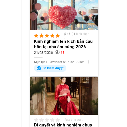
5
/
5
(
1
bình chọn
)
Kinh nghiệm lên kịch bản cầu
hôn tại nhà ấm cúng 2026
21/03/2026
19
Mục lục1. Lavender Studio2. Juliet [...]
Đã kiểm duyệt
Rate this post
Bí quyết và kinh nghiệm chụp