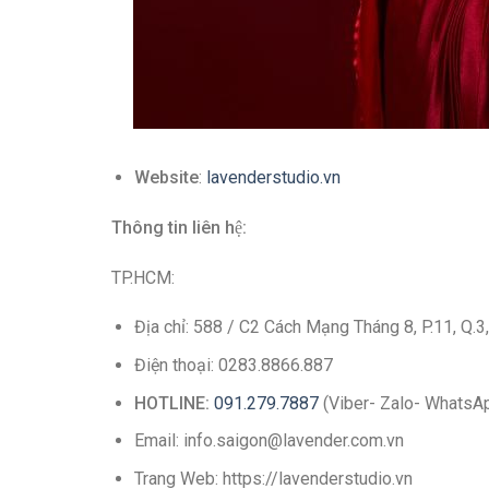
Website
:
lavenderstudio.vn
Thông tin liên hệ:
TP.HCM:
Địa chỉ: 588 / C2 Cách Mạng Tháng 8, P.11, Q.3
Điện thoại: 0283.8866.887
HOTLINE:
091.279.7887
(Viber- Zalo- WhatsA
Email: info.saigon@lavender.com.vn
Trang Web: https://lavenderstudio.vn