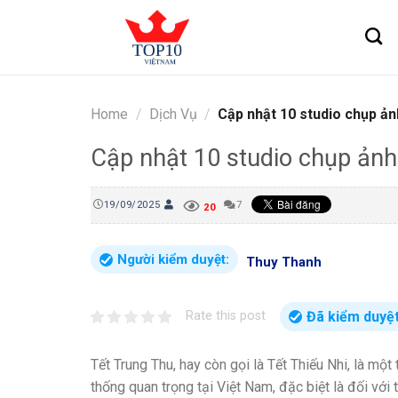
Skip
to
content
Home
/
Dịch Vụ
/
Cập nhật 10 studio chụp ản
Cập nhật 10 studio chụp ảnh
19/09/2025
7
20
Người kiểm duyệt:
Thuy Thanh
Đã kiểm duyệ
Rate this post
Tết Trung Thu, hay còn gọi là Tết Thiếu Nhi, là một
thống quan trọng tại Việt Nam, đặc biệt là đối vớ