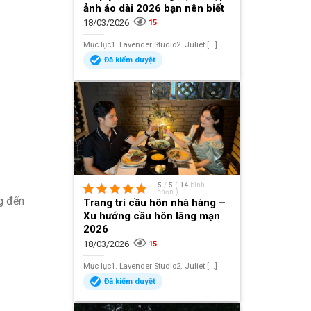
ảnh áo dài 2026 bạn nên biết
18/03/2026
15
Mục lục1. Lavender Studio2. Juliet [...]
Đã kiểm duyệt
5
/
5
(
14
bình
chọn
)
g đến
Trang trí cầu hôn nhà hàng –
Xu hướng cầu hôn lãng mạn
2026
18/03/2026
15
Mục lục1. Lavender Studio2. Juliet [...]
Đã kiểm duyệt