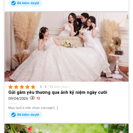
Đã kiểm duyệt
5
/
5
(
11
bình chọn
)
Gửi gắm yêu thương qua ảnh kỷ niệm ngày cưới
09/04/2026
12
Mục lụcCó nên chọn concept [...]
Đã kiểm duyệt