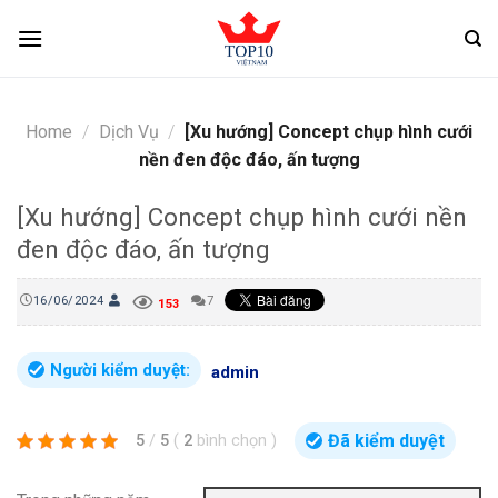
Skip
to
content
Home
/
Dịch Vụ
/
[Xu hướng] Concept chụp hình cưới
nền đen độc đáo, ấn tượng
[Xu hướng] Concept chụp hình cưới nền
đen độc đáo, ấn tượng
16/06/2024
7
153
Người kiểm duyệt:
admin
Đã kiểm duyệt
5
/
5
(
2
bình chọn
)