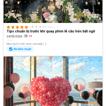
5
/
5
(
6
bình chọn
)
Tips chuẩn bị trước khi quay phim lễ cầu hôn bất ngờ
24/03/2026
17
Mục lụcCó nên chọn concept [...]
Đã kiểm duyệt