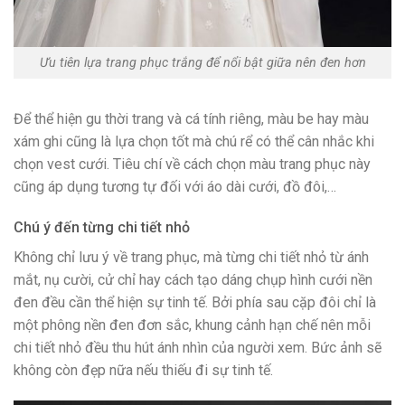
Ưu tiên lựa trang phục trắng để nổi bật giữa nên đen hơn
Để thể hiện gu thời trang và cá tính riêng, màu be hay màu
xám ghi cũng là lựa chọn tốt mà chú rể có thể cân nhắc khi
chọn vest cưới. Tiêu chí về cách chọn màu trang phục này
cũng áp dụng tương tự đối với áo dài cưới, đồ đôi,…
Chú ý đến từng chi tiết nhỏ
Không chỉ lưu ý về trang phục, mà từng chi tiết nhỏ từ ánh
mắt, nụ cười, cử chỉ hay cách tạo dáng chụp hình cưới nền
đen đều cần thể hiện sự tinh tế. Bởi phía sau cặp đôi chỉ là
một phông nền đen đơn sắc, khung cảnh hạn chế nên mỗi
chi tiết nhỏ đều thu hút ánh nhìn của người xem. Bức ảnh sẽ
không còn đẹp nữa nếu thiếu đi sự tinh tế.