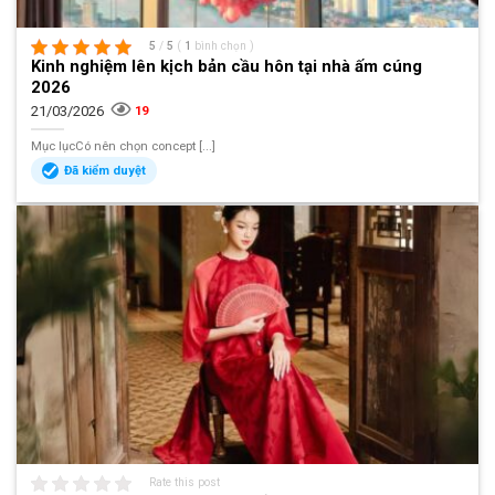
5
/
5
(
1
bình chọn
)
Kinh nghiệm lên kịch bản cầu hôn tại nhà ấm cúng
2026
21/03/2026
19
Mục lụcCó nên chọn concept [...]
Đã kiểm duyệt
Rate this post