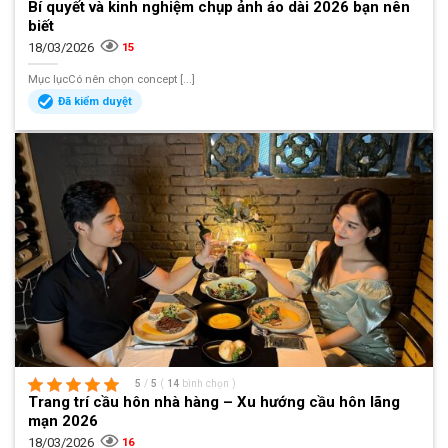
Bí quyết và kinh nghiệm chụp ảnh áo dài 2026 bạn nên
biết
18/03/2026
15
Mục lụcCó nên chọn concept [...]
Đã kiểm duyệt
5
/
5
(
14
bình chọn
)
Trang trí cầu hôn nhà hàng – Xu hướng cầu hôn lãng
mạn 2026
18/03/2026
16