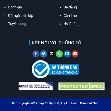
Đánh giá
Đà Nẵng
Đội ngũ biên tập
Cần Thơ
Tuyển dụng
Hải Phòng
KẾT NỐI VỚI CHÚNG TÔI
© Copyright 2019 Top 10 Dịch Vụ Uy Tín Hàng Đầu Việt Nam