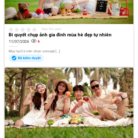
Rate this post
Bí quyết chụp ảnh gia đình mùa hè đẹp tự nhiên
11/07/2026
6
Mục lụcCó nên chọn concept [...]
Đã kiểm duyệt