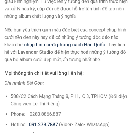
giàu kinh nghiệm. Từ việc lên ý tưởng đến quá trình thực hiện
và xử lý hậu kỳ, cặp đôi sẽ được hỗ trợ tận tình để tạo nên
những album chất lượng và ý nghĩa.
Nếu bạn yêu thích gam màu đặc biệt của concept chụp hình
cưới nền đen này hay đã có những ý tưởng độc đáo nào
khác như
chụp hình cưới phong cách Hàn Quốc
… hãy liên
hệ với
Lavender Studio
để hiện thực hoá những ý tưởng đó
qua bộ album cưới đẹp mắt, ấn tượng nhất nhé.
Mọi thông tin chi tiết vui lòng liên hệ:
Chi nhánh Sài Gòn:
588/C2 Cách Mạng Tháng 8, P.11, Q.3, TP.HCM (Đối diện
Công viên Lê Thị Riêng)
Phone: 0283.8866.887
Hotline:
091.279.7887
(Viber- Zalo- WhatsApp)