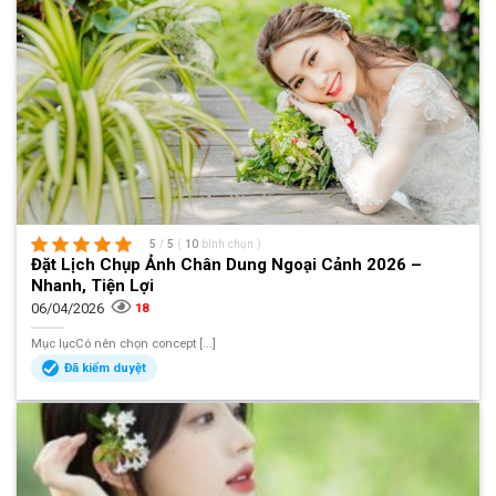
5
/
5
(
10
bình chọn
)
Đặt Lịch Chụp Ảnh Chân Dung Ngoại Cảnh 2026 –
Nhanh, Tiện Lợi
06/04/2026
18
Mục lụcCó nên chọn concept [...]
Đã kiểm duyệt