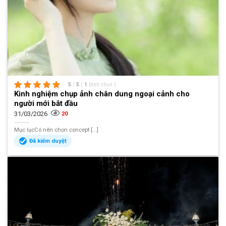
5
/
5
(
1
bình chọn
)
Kinh nghiệm chụp ảnh chân dung ngoại cảnh cho
người mới bắt đầu
31/03/2026
20
Mục lụcCó nên chọn concept [...]
Đã kiểm duyệt