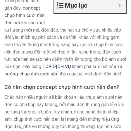
Trong những năm
Mục lục
gần đây,
concept
chụp hình cưới nền
đen
nổi lên như một
xu hướng mới mẻ, độc đáo, thu hút sự chú ý của nhiều cặp
đôi yêu thích sự phá cách và cá tính. Khác với những gam
màu truyền thống như trắng sáng hay rực rỡ, chụp hình cưới
nền đen mang đến một vẻ đẹp bí ẩn, sang trọng, đầy cuốn
hút, hứa hẹn sẽ tạo nên điểm nhấn ấn tượng cho bộ ảnh cưới
của bạn. Hãy cùng
TOP DỊCH VỤ
khám phá sức hút của
xu
hướng chụp ảnh cưới nền đen
qua bài viết dưới đây nhé!
Có nên chọn concept chụp hình cưới nền đen?
Chắc hẳn nhiều người sẽ băn khoăn liệu chụp ảnh cưới nền
đen có phù hợp hay không, bởi màu đen thường gắn liền với
sự tang thương, u buồn. Tuy nhiên, trong nghệ thuật nhiếp
ảnh, chụp ảnh cưới nền đen lại mang đến những hiệu ứng
độc đáo, phá vỡ những quy tắc thông thường, tạo nên sức