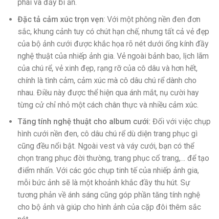
phái và đầy bí ẩn.
Đặc tả cảm xúc trọn vẹn
: Với một phông nền đen đơn
sắc, khung cảnh tuy có chút hạn chế, nhưng tất cả vẻ đẹp
của bộ ảnh cưới được khắc họa rõ nét dưới ống kính đầy
nghệ thuật của nhiếp ảnh gia. Vẻ ngoài bảnh bao, lịch lãm
của chú rể, vẻ xinh đẹp, rạng rỡ của cô dâu và hơn hết,
chính là tình cảm, cảm xúc mà cô dâu chú rể dành cho
nhau. Điều này được thể hiện qua ánh mắt, nụ cười hay
từng cử chỉ nhỏ một cách chân thực và nhiều cảm xúc.
Tăng tính nghệ thuật cho album cưới:
Đối với việc chụp
hình cưới nền đen, cô dâu chú rể dù diện trang phục gì
cũng đều nổi bật. Ngoài vest và váy cưới, bạn có thể
chọn trang phục đời thường, trang phục cổ trang,… để tạo
điểm nhấn. Với các góc chụp tinh tế của nhiếp ảnh gia,
mỗi bức ảnh sẽ là một khoảnh khắc đầy thu hút. Sự
tương phản về ánh sáng cũng góp phần tăng tính nghệ
cho bộ ảnh và giúp cho hình ảnh của cặp đôi thêm sắc