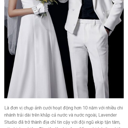
Là đơn vị chụp ảnh cưới hoạt động hơn 10 năm với nhiều chi
nhánh trải dài trên khắp cả nước và nước ngoài, Lavender
Studio đã trở thành địa chỉ tin cậy với đội ngũ ekip tận tâm,