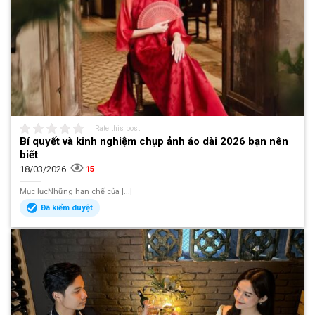
Rate this post
Bí quyết và kinh nghiệm chụp ảnh áo dài 2026 bạn nên
biết
18/03/2026
15
Mục lụcNhững hạn chế của [...]
Đã kiểm duyệt