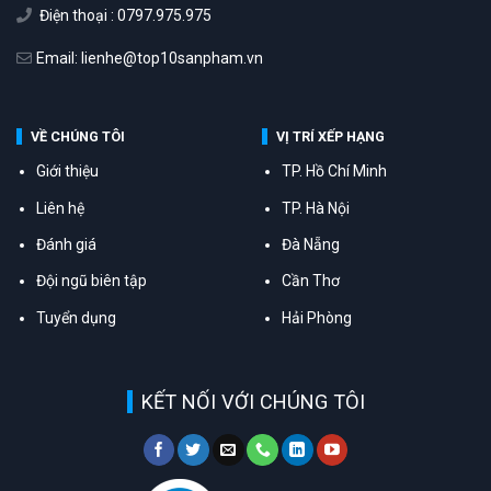
Điện thoại : 0797.975.975
Email: lienhe@top10sanpham.vn
VỀ CHÚNG TÔI
VỊ TRÍ XẾP HẠNG
Giới thiệu
TP. Hồ Chí Minh
Liên hệ
TP. Hà Nội
Đánh giá
Đà Nẵng
Đội ngũ biên tập
Cần Thơ
Tuyển dụng
Hải Phòng
KẾT NỐI VỚI CHÚNG TÔI