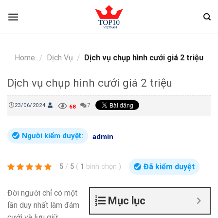
Skip
to
content
Home
/
Dịch Vụ
/
Dịch vụ chụp hình cưới giá 2 triệu
Dịch vụ chụp hình cưới giá 2 triệu
23/06/2024
7
68
Người kiểm duyệt:
admin
Đã kiểm duyệt
5
/
5
(
1
bình chọn
)
Đời người chỉ có một
Mục lục
lần duy nhất làm đám
cưới và lưu giữ