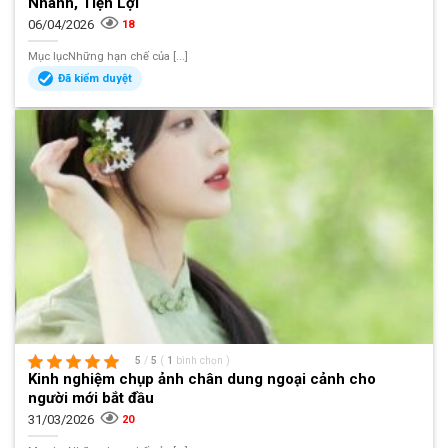
Nhanh, Tiện Lợi
06/04/2026
18
Mục lụcNhững hạn chế của [...]
Đã kiểm duyệt
5
/
5
(
1
bình chọn
)
Kinh nghiệm chụp ảnh chân dung ngoại cảnh cho
người mới bắt đầu
31/03/2026
20