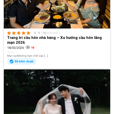
5
/
5
(
14
bình chọn
)
Trang trí cầu hôn nhà hàng – Xu hướng cầu hôn lãng
mạn 2026
18/03/2026
16
Mục lụcNhững hạn chế của [...]
Đã kiểm duyệt