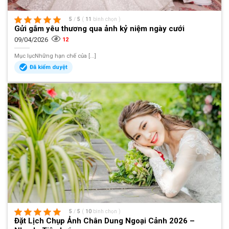
5
/
5
(
11
bình chọn
)
Gửi gắm yêu thương qua ảnh kỷ niệm ngày cưới
09/04/2026
12
Mục lụcNhững hạn chế của [...]
Đã kiểm duyệt
5
/
5
(
10
bình chọn
)
Đặt Lịch Chụp Ảnh Chân Dung Ngoại Cảnh 2026 –