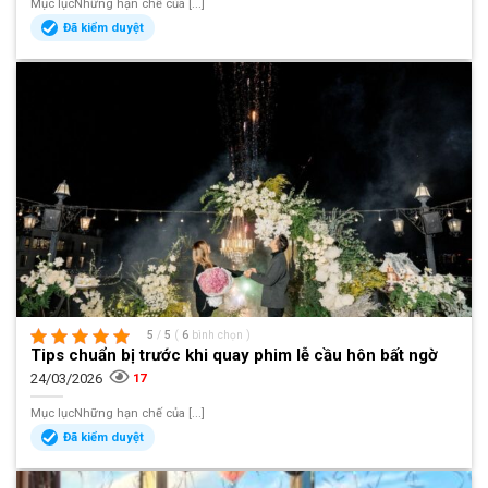
Mục lụcNhững hạn chế của [...]
Đã kiểm duyệt
5
/
5
(
6
bình chọn
)
Tips chuẩn bị trước khi quay phim lễ cầu hôn bất ngờ
24/03/2026
17
Mục lụcNhững hạn chế của [...]
Đã kiểm duyệt