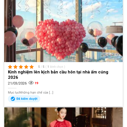
5
/
5
(
1
bình chọn
)
Kinh nghiệm lên kịch bản cầu hôn tại nhà ấm cúng
2026
21/03/2026
19
Mục lụcNhững hạn chế của [...]
Đã kiểm duyệt