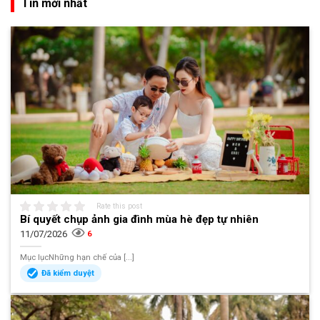
Tin mới nhất
Rate this post
Bí quyết chụp ảnh gia đình mùa hè đẹp tự nhiên
11/07/2026
6
Mục lụcNhững hạn chế của [...]
Đã kiểm duyệt