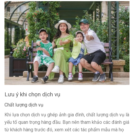
Lưu ý khi chọn dịch vụ
Chất lượng dịch vụ
Khi lựa chọn dịch vụ ghép ảnh gia đình, chất lượng dịch vụ là
yếu tố quan trọng hàng đầu. Bạn nên tham khảo các đánh giá
từ khách hàng trước đó, xem xét các tác phẩm mẫu mà họ