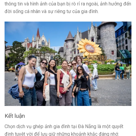
thông tin và hình ảnh của bạn bị rò rỉ ra ngoài, ảnh hưởng đến
đời sống cá nhân và sự riêng tư của gia đình.
Kết luận
Chọn dịch vụ ghép ảnh gia đình tại Đà Nẵng là một quyết
định tuyệt vời để lưu giữ những khoảnh khắc đáng nhớ.