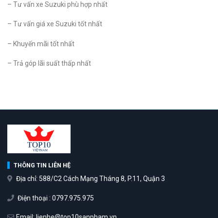
– Tư vấn xe Suzuki phù hợp nhất
– Tư vấn giá xe Suzuki tốt nhất
– Khuyến mãi tốt nhất
– Trả góp lãi suất thấp nhất
THÔNG TIN LIÊN HỆ
Địa chỉ: 588/C2 Cách Mạng Tháng 8, P.11, Quận 3
Điện thoại : 0797.975.975
Email: lienhe@top10sanpham.vn