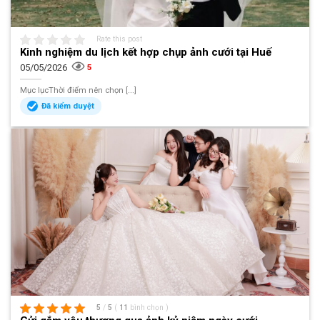
Rate this post
Kinh nghiệm du lịch kết hợp chụp ảnh cưới tại Huế
05/05/2026
5
Mục lụcThời điểm nên chọn [...]
Đã kiểm duyệt
5
/
5
(
11
bình chọn
)