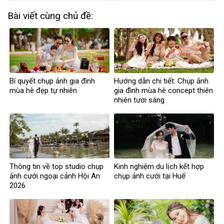
Bài viết cùng chủ đề:
Bí quyết chụp ảnh gia đình
Hướng dẫn chi tiết: Chụp ảnh
mùa hè đẹp tự nhiên
gia đình mùa hè concept thiên
nhiên tươi sáng
Thông tin về top studio chụp
Kinh nghiệm du lịch kết hợp
ảnh cưới ngoại cảnh Hội An
chụp ảnh cưới tại Huế
2026