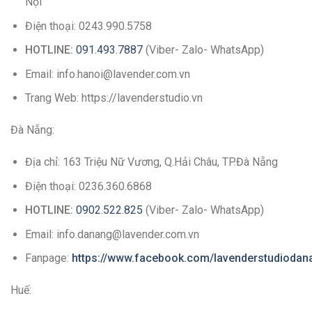
Nội
Điện thoại: 0243.990.5758
HOTLINE:
091.493.7887
(Viber- Zalo- WhatsApp)
Email: info.hanoi@lavender.com.vn
Trang Web: https://lavenderstudio.vn
Đà Nẵng:
Địa chỉ: 163 Triệu Nữ Vương, Q.Hải Châu, TP.Đà Nẵng
Điện thoại: 0236.360.6868
HOTLINE:
0902.522.825
(Viber- Zalo- WhatsApp)
Email: info.danang@lavender.com.vn
Fanpage:
https://www.facebook.com/lavenderstudiodan
Huế: