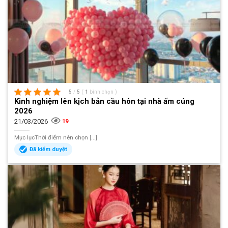
5
/
5
(
1
bình chọn
)
Kinh nghiệm lên kịch bản cầu hôn tại nhà ấm cúng
2026
21/03/2026
19
Mục lụcThời điểm nên chọn [...]
Đã kiểm duyệt