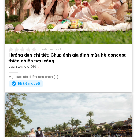
Rate this post
Hướng dẫn chi tiết: Chụp ảnh gia đình mùa hè concept
thiên nhiên tươi sáng
29/06/2026
9
Mục lụcThời điểm nên chọn [...]
Đã kiểm duyệt