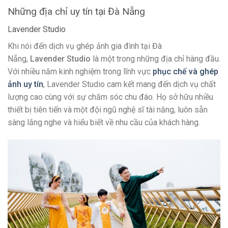
Những địa chỉ uy tín tại Đà Nẵng
Lavender Studio
Khi nói đến dịch vụ ghép ảnh gia đình tại Đà
Nẵng,
Lavender Studio
là một trong những địa chỉ hàng đầu.
Với nhiều năm kinh nghiệm trong lĩnh vực
phục chế và ghép
ảnh uy tín
, Lavender Studio cam kết mang đến dịch vụ chất
lượng cao cùng với sự chăm sóc chu đáo. Họ sở hữu nhiều
thiết bị tiên tiến và một đội ngũ nghệ sĩ tài năng, luôn sẵn
sàng lắng nghe và hiểu biết về nhu cầu của khách hàng.