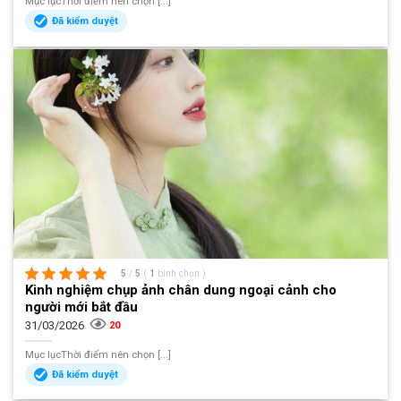
Mục lụcThời điểm nên chọn [...]
Đã kiểm duyệt
5
/
5
(
1
bình chọn
)
Kinh nghiệm chụp ảnh chân dung ngoại cảnh cho
người mới bắt đầu
31/03/2026
20
Mục lụcThời điểm nên chọn [...]
Đã kiểm duyệt