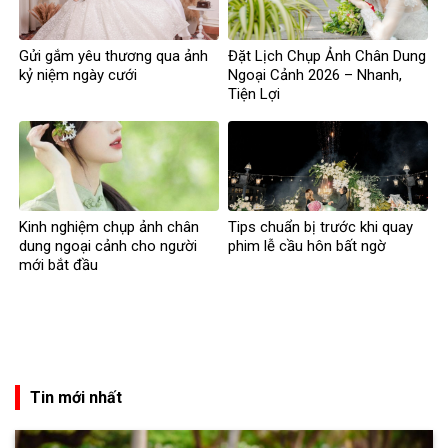
Gửi gắm yêu thương qua ảnh
Đặt Lịch Chụp Ảnh Chân Dung
kỷ niệm ngày cưới
Ngoại Cảnh 2026 – Nhanh,
Tiện Lợi
Kinh nghiệm chụp ảnh chân
Tips chuẩn bị trước khi quay
dung ngoại cảnh cho người
phim lễ cầu hôn bất ngờ
mới bắt đầu
Tin mới nhất