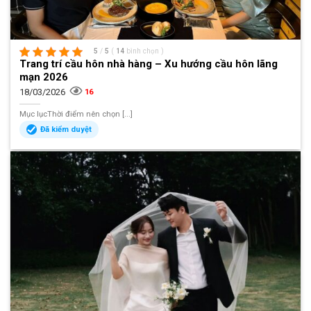
5
/
5
(
14
bình chọn
)
Trang trí cầu hôn nhà hàng – Xu hướng cầu hôn lãng
mạn 2026
18/03/2026
16
Mục lụcThời điểm nên chọn [...]
Đã kiểm duyệt