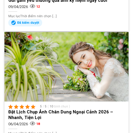
Gửi gắm yêu thương qua ảnh kỷ niệm ngày cưới
09/04/2026
12
Mục lụcThời điểm nên chọn [...]
Đã kiểm duyệt
5
/
5
(
10
bình chọn
)
Đặt Lịch Chụp Ảnh Chân Dung Ngoại Cảnh 2026 –
Nhanh, Tiện Lợi
06/04/2026
18