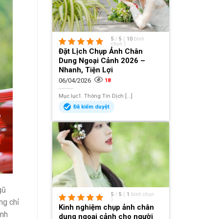
5
/
5
(
10
bình
chọn
)
Đặt Lịch Chụp Ảnh Chân
Dung Ngoại Cảnh 2026 –
Nhanh, Tiện Lợi
06/04/2026
18
Mục lục1. Thông Tin Dịch [...]
Đã kiểm duyệt
gũ
5
/
5
(
1
bình chọn
)
ng chỉ
Kinh nghiệm chụp ảnh chân
ình
dung ngoại cảnh cho người