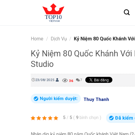
Skip
to
content
Home
/
Dịch Vụ
/
Kỷ Niệm 80 Quốc Khánh Với
Kỷ Niệm 80 Quốc Khánh Với 
Studio
23/08/2025
7
36
Người kiểm duyệt:
Thuy Thanh
Đã kiểm 
5
/
5
(
9
bình chọn
)
Nhân dịp kỷ niệm 80 năm Quốc khánh Việt Nam (2/9