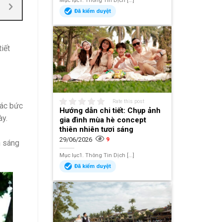
Mục lục1. Thông Tin Dịch [...]
Đã kiểm duyệt
iết
Rate this post
Các bức
Hướng dẫn chi tiết: Chụp ảnh
ày.
gia đình mùa hè concept
thiên nhiên tươi sáng
29/06/2026
9
h sáng
Mục lục1. Thông Tin Dịch [...]
Đã kiểm duyệt