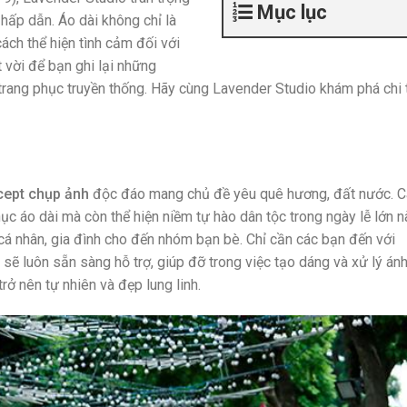
Mục lục
 hấp dẫn. Áo dài không chỉ là
ách thể hiện tình cảm đối với
 vời để bạn ghi lại những
trang phục truyền thống. Hãy cùng Lavender Studio khám phá chi t
ept chụp ảnh
độc đáo mang chủ đề yêu quê hương, đất nước. 
hục áo dài mà còn thể hiện niềm tự hào dân tộc trong ngày lễ lớn n
á nhân, gia đình cho đến nhóm bạn bè. Chỉ cần các bạn đến với
sẽ luôn sẵn sàng hỗ trợ, giúp đỡ trong việc tạo dáng và xử lý án
ở nên tự nhiên và đẹp lung linh.