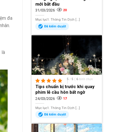
mới bắt đầu
31/03/2026
20
iệm đa
Mục lục1. Thông Tin Dịch [...]
nhân.
Đã kiểm duyệt
 là
5
/
5
(
6
bình chọn
)
Tips chuẩn bị trước khi quay
phim lễ cầu hôn bất ngờ
24/03/2026
17
Mục lục1. Thông Tin Dịch [...]
Đã kiểm duyệt