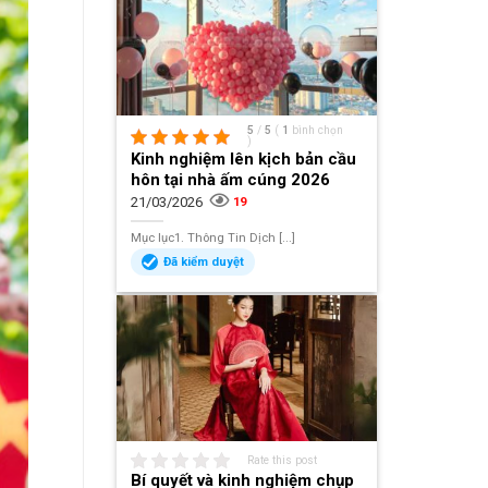
5
/
5
(
1
bình chọn
)
Kinh nghiệm lên kịch bản cầu
hôn tại nhà ấm cúng 2026
21/03/2026
19
Mục lục1. Thông Tin Dịch [...]
Đã kiểm duyệt
Rate this post
Bí quyết và kinh nghiệm chụp