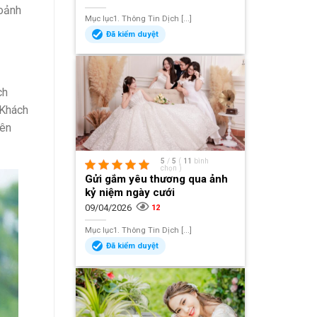
hoảnh
Mục lục1. Thông Tin Dịch [...]
Đã kiểm duyệt
ch
 Khách
yên
5
/
5
(
11
bình
chọn
)
Gửi gắm yêu thương qua ảnh
kỷ niệm ngày cưới
09/04/2026
12
Mục lục1. Thông Tin Dịch [...]
Đã kiểm duyệt