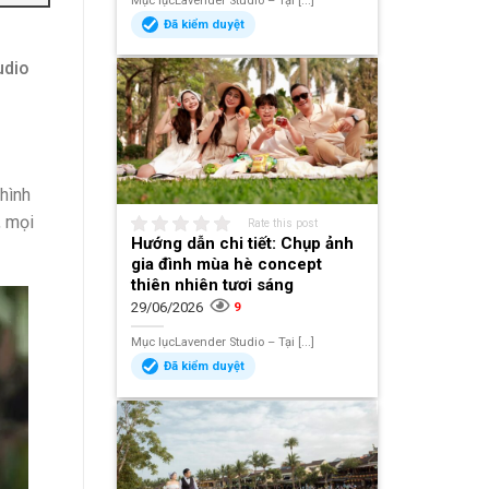
Mục lụcLavender Studio – Tại [...]
Đã kiểm duyệt
udio
hình
, mọi
Rate this post
Hướng dẫn chi tiết: Chụp ảnh
gia đình mùa hè concept
thiên nhiên tươi sáng
29/06/2026
9
Mục lụcLavender Studio – Tại [...]
Đã kiểm duyệt