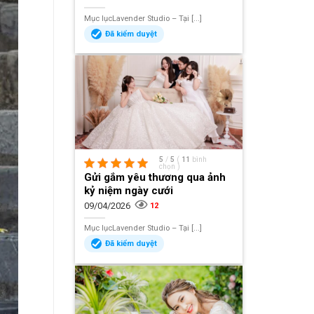
Mục lụcLavender Studio – Tại [...]
Đã kiểm duyệt
5
/
5
(
11
bình
chọn
)
Gửi gắm yêu thương qua ảnh
kỷ niệm ngày cưới
09/04/2026
12
Mục lụcLavender Studio – Tại [...]
Đã kiểm duyệt