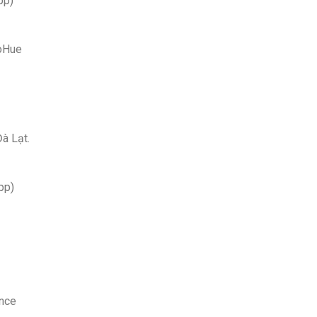
pp)
ioHue
Đà Lạt.
pp)
ance