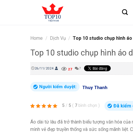
Skip
to
content
Home
/
Dịch Vụ
/
Top 10 studio chụp hình áo
Top 10 studio chụp hình áo 
26/11/2024
7
27
Người kiểm duyệt:
Thuy Thanh
Đã kiểm 
5
/
5
(
7
bình chọn
)
Áo dài từ lâu đã trở thành biểu tượng văn hóa của
mình vẻ đẹp truyền thống và sức sống mãnh liệt. C