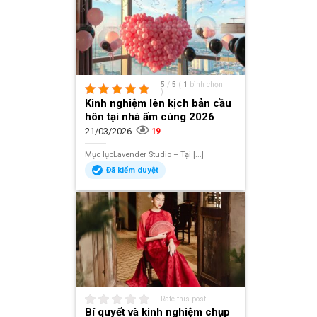
5
/
5
(
1
bình chọn
)
Kinh nghiệm lên kịch bản cầu
hôn tại nhà ấm cúng 2026
21/03/2026
19
Mục lụcLavender Studio – Tại [...]
Đã kiểm duyệt
Rate this post
Bí quyết và kinh nghiệm chụp