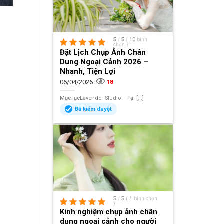
5
/
5
(
10
bình
chọn
)
Đặt Lịch Chụp Ảnh Chân
Dung Ngoại Cảnh 2026 –
Nhanh, Tiện Lợi
06/04/2026
18
Mục lụcLavender Studio – Tại [...]
Đã kiểm duyệt
5
/
5
(
1
bình chọn
)
Kinh nghiệm chụp ảnh chân
dung ngoại cảnh cho người