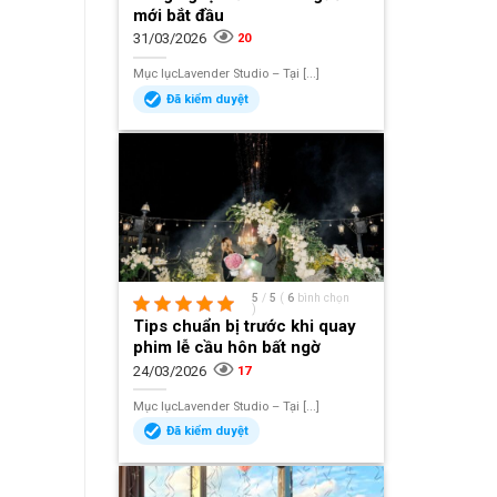
mới bắt đầu
31/03/2026
20
Mục lụcLavender Studio – Tại [...]
Đã kiểm duyệt
5
/
5
(
6
bình chọn
)
Tips chuẩn bị trước khi quay
phim lễ cầu hôn bất ngờ
24/03/2026
17
Mục lụcLavender Studio – Tại [...]
Đã kiểm duyệt