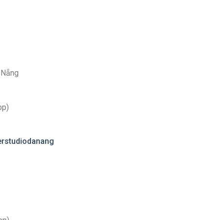
à Nẵng
pp)
erstudiodanang