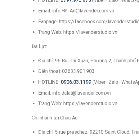
HOTLINE
:
0797.975.975
(Viber- Zalo- WhatsA
Email: info.Hội An@lavender.com.vn
Fanpage: https://facebook.com/lavenderstud
Trang Web: https://lavenderstudio.vn
Đà Lạt:
Địa chỉ: 96 Bùi Thị Xuân, Phường 2, Thành phố 
Điện thoại: 02633.901.903
HOTLINE:
0906.03.1199
(Viber- Zalo- WhatsA
Email: info.dalat@lavender.com.vn
Trang Web: https://lavenderstudio.vn
Chi nhánh tại Châu Âu:
Địa chỉ: 5 rue preschez, 92210 Saint Cloud, Fr