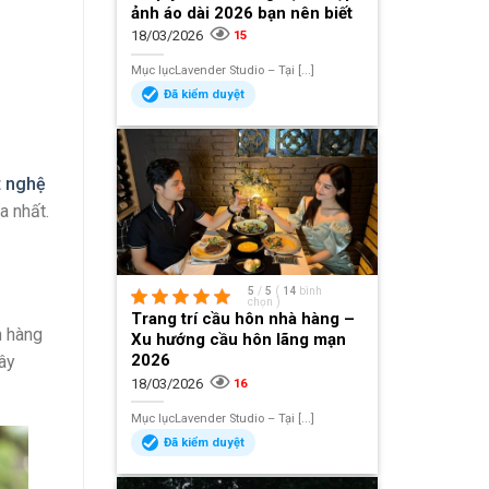
ảnh áo dài 2026 bạn nên biết
18/03/2026
15
Mục lụcLavender Studio – Tại [...]
Đã kiểm duyệt
t nghệ
a nhất.
5
/
5
(
14
bình
chọn
)
Trang trí cầu hôn nhà hàng –
h hàng
Xu hướng cầu hôn lãng mạn
2026
ây
18/03/2026
16
Mục lụcLavender Studio – Tại [...]
Đã kiểm duyệt