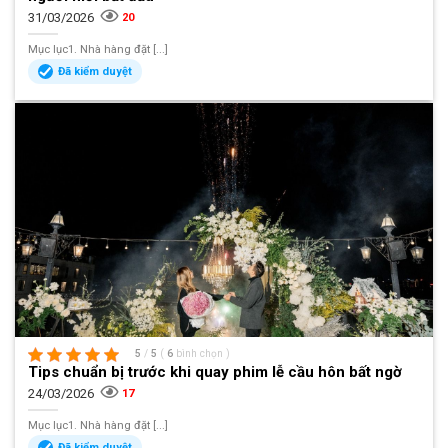
31/03/2026
20
Mục lục1. Nhà hàng đặt [...]
Đã kiểm duyệt
5
/
5
(
6
bình chọn
)
Tips chuẩn bị trước khi quay phim lễ cầu hôn bất ngờ
24/03/2026
17
Mục lục1. Nhà hàng đặt [...]
Đã kiểm duyệt