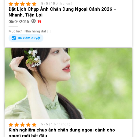
5
/
5
(
10
bình chọn
)
Đặt Lịch Chụp Ảnh Chân Dung Ngoại Cảnh 2026 –
Nhanh, Tiện Lợi
06/04/2026
18
Mục lục1. Nhà hàng đặt [...]
Đã kiểm duyệt
5
/
5
(
1
bình chọn
)
Kinh nghiệm chụp ảnh chân dung ngoại cảnh cho
người mới bắt đầu