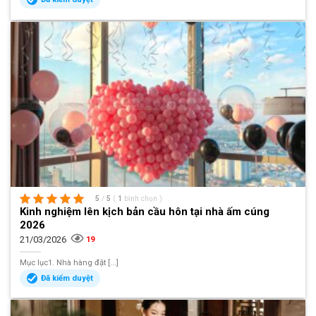
5
/
5
(
1
bình chọn
)
Kinh nghiệm lên kịch bản cầu hôn tại nhà ấm cúng
2026
21/03/2026
19
Mục lục1. Nhà hàng đặt [...]
Đã kiểm duyệt