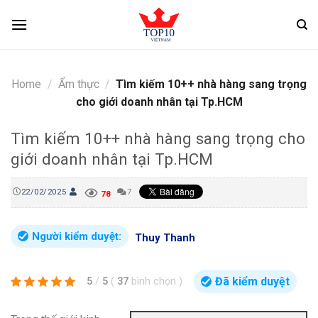
Skip
to
content
Home
/
Ẩm thực
/
Tìm kiếm 10++ nhà hàng sang trọng
cho giới doanh nhân tại Tp.HCM
Tìm kiếm 10++ nhà hàng sang trọng cho
giới doanh nhân tại Tp.HCM
22/02/2025
7
78
Người kiểm duyệt:
Thuy Thanh
Đã kiểm duyệt
5
/
5
(
37
bình chọn
)