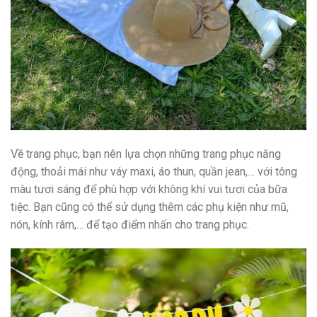
Về trang phục, bạn nên lựa chọn những trang phục năng
động, thoải mái như váy maxi, áo thun, quần jean,… với tông
màu tươi sáng để phù hợp với không khí vui tươi của bữa
tiệc. Bạn cũng có thể sử dụng thêm các phụ kiện như mũ,
nón, kính râm,… để tạo điểm nhấn cho trang phục.