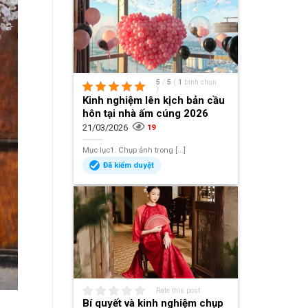
5
/
5
(
1
bình chọn
)
Kinh nghiệm lên kịch bản cầu
hôn tại nhà ấm cúng 2026
21/03/2026
19
Mục lục1. Chụp ảnh trong [...]
Đã kiểm duyệt
Rate this post
Bí quyết và kinh nghiệm chụp