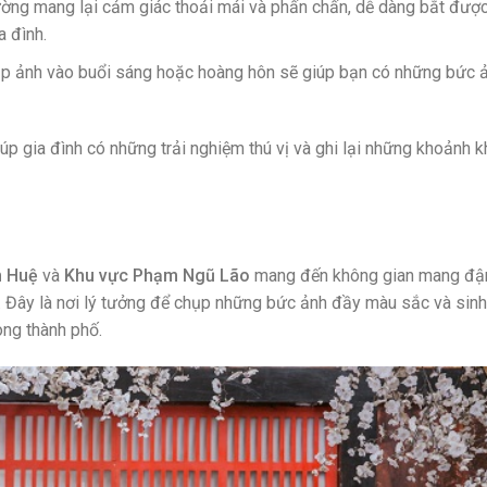
ường mang lại cảm giác thoải mái và phấn chấn, dễ dàng bắt đượ
a đình.
ụp ảnh vào buổi sáng hoặc hoàng hôn sẽ giúp bạn có những bức 
úp gia đình có những trải nghiệm thú vị và ghi lại những khoảnh 
n Huệ
và
Khu vực Phạm Ngũ Lão
mang đến không gian mang đ
. Đây là nơi lý tưởng để chụp những bức ảnh đầy màu sắc và sin
ong thành phố.