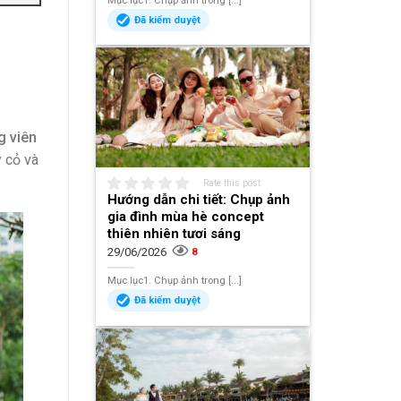
Mục lục1. Chụp ảnh trong [...]
Đã kiểm duyệt
 viên
 cỏ và
Rate this post
Hướng dẫn chi tiết: Chụp ảnh
gia đình mùa hè concept
thiên nhiên tươi sáng
29/06/2026
8
Mục lục1. Chụp ảnh trong [...]
Đã kiểm duyệt