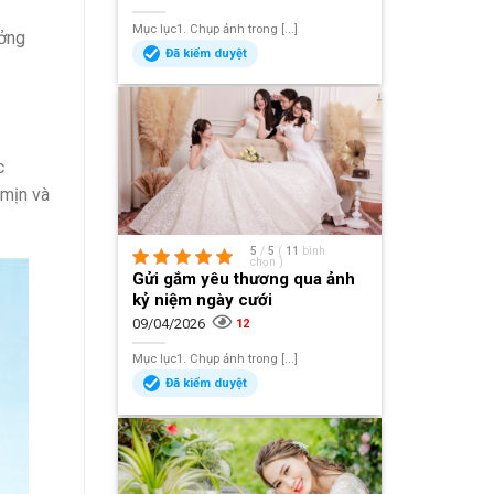
Mục lục1. Chụp ảnh trong [...]
ưởng
Đã kiểm duyệt
c
 mịn và
5
/
5
(
11
bình
chọn
)
Gửi gắm yêu thương qua ảnh
kỷ niệm ngày cưới
09/04/2026
12
Mục lục1. Chụp ảnh trong [...]
Đã kiểm duyệt