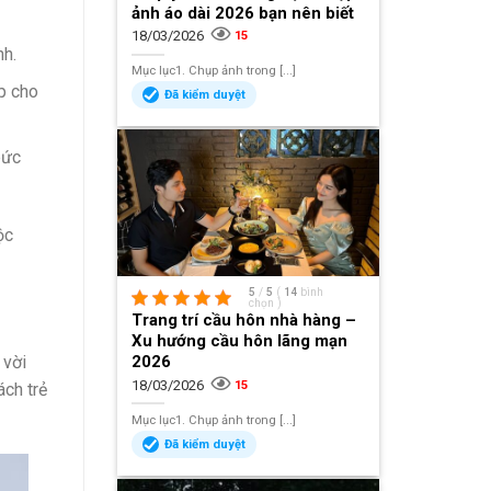
ảnh áo dài 2026 bạn nên biết
18/03/2026
15
nh.
Mục lục1. Chụp ảnh trong [...]
p cho
Đã kiểm duyệt
bức
ộc
5
/
5
(
14
bình
chọn
)
Trang trí cầu hôn nhà hàng –
Xu hướng cầu hôn lãng mạn
 vời
2026
18/03/2026
15
ách trẻ
Mục lục1. Chụp ảnh trong [...]
Đã kiểm duyệt