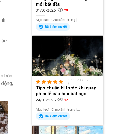
c
mới bắt đầu
31/03/2026
20
ảnh
Mục lục1. Chụp ảnh trong [...]
Đã kiểm duyệt
khắc
ậm bản
5
/
5
(
6
bình chọn
h động,
)
Tips chuẩn bị trước khi quay
phim lễ cầu hôn bất ngờ
24/03/2026
17
Mục lục1. Chụp ảnh trong [...]
Đã kiểm duyệt