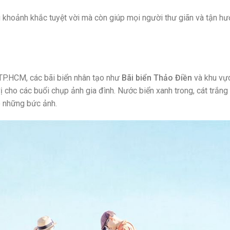
 khoảnh khắc tuyệt vời mà còn giúp mọi người thư giãn và tận h
ại TP.HCM, các bãi biển nhân tạo như
Bãi biển Thảo Điền
và khu vự
 cho các buổi chụp ảnh gia đình. Nước biển xanh trong, cát trắng
o những bức ảnh.