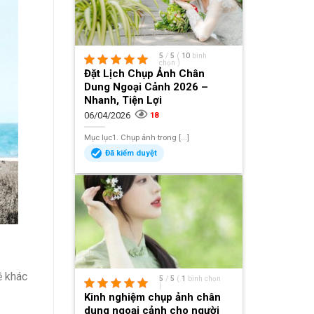
5
/
5
(
10
bình
chọn
)
Đặt Lịch Chụp Ảnh Chân
Dung Ngoại Cảnh 2026 –
Nhanh, Tiện Lợi
06/04/2026
18
Mục lục1. Chụp ảnh trong [...]
Đã kiểm duyệt
ề khác
5
/
5
(
1
bình chọn
)
Kinh nghiệm chụp ảnh chân
dung ngoại cảnh cho người