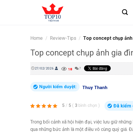
Skip
to
content
Home
/
Review-Tips
/
Top concept chụp ảnh 
Top concept chụp ảnh gia đ
27/02/2026
7
18
Người kiểm duyệt:
Thuy Thanh
Đã kiểm 
5
/
5
(
3
bình chọn
)
Trong bối cảnh xã hội hiện đại, việc lưu giữ nhữn
qua những bức ảnh là một điều vô cùng quý giá. 