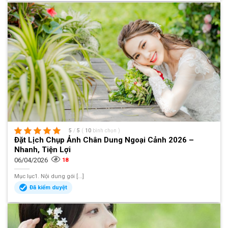
5
/
5
(
10
bình chọn
)
Đặt Lịch Chụp Ảnh Chân Dung Ngoại Cảnh 2026 –
Nhanh, Tiện Lợi
06/04/2026
18
Mục lục1. Nội dung gói [...]
Đã kiểm duyệt