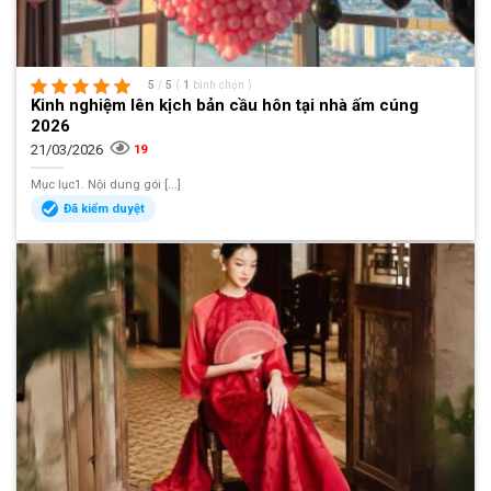
5
/
5
(
1
bình chọn
)
Kinh nghiệm lên kịch bản cầu hôn tại nhà ấm cúng
2026
21/03/2026
19
Mục lục1. Nội dung gói [...]
Đã kiểm duyệt