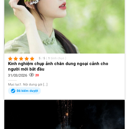
5
/
5
(
1
bình chọn
)
Kinh nghiệm chụp ảnh chân dung ngoại cảnh cho
người mới bắt đầu
31/03/2026
20
Mục lục1. Nội dung gói [...]
Đã kiểm duyệt