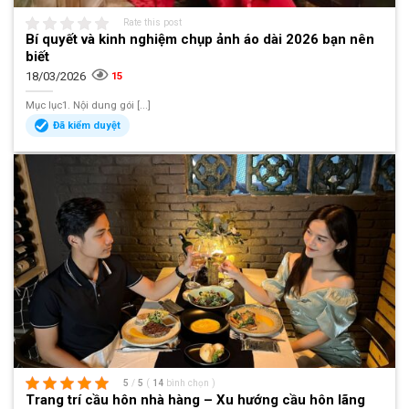
Rate this post
Bí quyết và kinh nghiệm chụp ảnh áo dài 2026 bạn nên
biết
18/03/2026
15
Mục lục1. Nội dung gói [...]
Đã kiểm duyệt
5
/
5
(
14
bình chọn
)
Trang trí cầu hôn nhà hàng – Xu hướng cầu hôn lãng