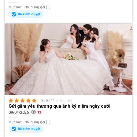
Mục lục1. Nội dung gói [...]
Đã kiểm duyệt
5
/
5
(
11
bình chọn
)
Gửi gắm yêu thương qua ảnh kỷ niệm ngày cưới
09/04/2026
12
Mục lục1. Nội dung gói [...]
Đã kiểm duyệt