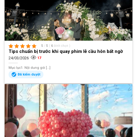
5
/
5
(
6
bình chọn
)
Tips chuẩn bị trước khi quay phim lễ cầu hôn bất ngờ
24/03/2026
17
Mục lục1. Nội dung gói [...]
Đã kiểm duyệt