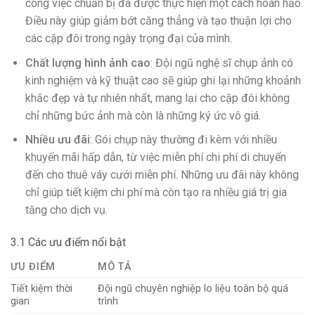
công việc chuẩn bị đã được thực hiện một cách hoàn hảo.
Điều này giúp giảm bớt căng thẳng và tạo thuận lợi cho
các cặp đôi trong ngày trọng đại của mình.
Chất lượng hình ảnh cao
: Đội ngũ nghệ sĩ chụp ảnh có
kinh nghiệm và kỹ thuật cao sẽ giúp ghi lại những khoảnh
khắc đẹp và tự nhiên nhất, mang lại cho cặp đôi không
chỉ những bức ảnh mà còn là những ký ức vô giá.
Nhiều ưu đãi
: Gói chụp này thường đi kèm với nhiều
khuyến mãi hấp dẫn, từ việc miễn phí chi phí di chuyển
đến cho thuê váy cưới miễn phí. Những ưu đãi này không
chỉ giúp tiết kiệm chi phí mà còn tạo ra nhiều giá trị gia
tăng cho dịch vụ.
3.1 Các ưu điểm nổi bật
ƯU ĐIỂM
MÔ TẢ
Tiết kiệm thời
Đội ngũ chuyên nghiệp lo liệu toàn bộ quá
gian
trình