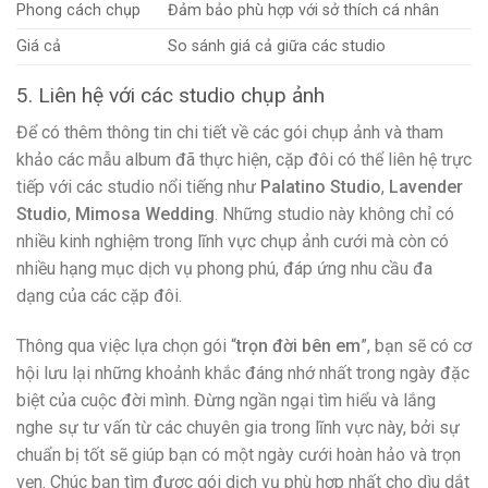
Phong cách chụp
Đảm bảo phù hợp với sở thích cá nhân
Giá cả
So sánh giá cả giữa các studio
5. Liên hệ với các studio chụp ảnh
Để có thêm thông tin chi tiết về các gói chụp ảnh và tham
khảo các mẫu album đã thực hiện, cặp đôi có thể liên hệ trực
tiếp với các studio nổi tiếng như
Palatino Studio
,
Lavender
Studio
,
Mimosa Wedding
. Những studio này không chỉ có
nhiều kinh nghiệm trong lĩnh vực chụp ảnh cưới mà còn có
nhiều hạng mục dịch vụ phong phú, đáp ứng nhu cầu đa
dạng của các cặp đôi.
Thông qua việc lựa chọn gói “
trọn đời bên em
”, bạn sẽ có cơ
hội lưu lại những khoảnh khắc đáng nhớ nhất trong ngày đặc
biệt của cuộc đời mình. Đừng ngần ngại tìm hiểu và lắng
nghe sự tư vấn từ các chuyên gia trong lĩnh vực này, bởi sự
chuẩn bị tốt sẽ giúp bạn có một ngày cưới hoàn hảo và trọn
vẹn. Chúc bạn tìm được gói dịch vụ phù hợp nhất cho dìu dắt