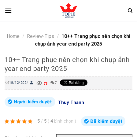
Skip
to
content
Home
/
Review-Tips
/
10++ Trang phục nên chọn khi
chụp ảnh year end party 2025
10++ Trang phục nên chọn khi chụp ảnh
year end party 2025
18/12/2024
7
73
Người kiểm duyệt:
Thuy Thanh
Đã kiểm duyệt
5
/
5
(
4
bình chọn
)