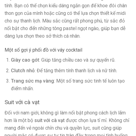
tính. Bạn có thể chọn kiểu dáng ngắn gọn để khoe đôi chân
thon gọn của mình hoặc cũng có thể lựa chọn thiết kế midi
cho sự thanh lịch. Màu sắc cũng rất phong phú, từ sắc đỏ
nổi bật cho đến những tông pastel ngọt ngào, giúp bạn dễ
dàng lựa chọn theo sở thích cá nhân.
Một số gợi ý phối đồ với váy cocktail
Giày cao gót
: Giúp tăng chiều cao và sự quyến rũ.
Clutch nhỏ
: Để tăng thêm tính thanh lịch và nữ tính.
Trang sức mạ vàng
: Một số trang sức tinh tế luôn tạo
điểm nhấn.
Suit với cà vạt
Đối với nam giới, không gì làm nổi bật phong cách lịch lãm
hơn là một bộ
suit với cà vạt
được chọn lựa tỉ mỉ. Không chỉ
mang đến vẻ ngoài chỉn chu và quyền lực, suit cũng giúp
người mặc có được sự tự tin tràn đầy trong mọi tình huống.