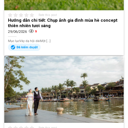
Rate this post
Hướng dẫn chi tiết: Chụp ảnh gia đình mùa hè concept
thiên nhiên tươi sáng
29/06/2026
9
Mục lụcVáy dạ hội dàiMột [...]
Đã kiểm duyệt
Rate this post