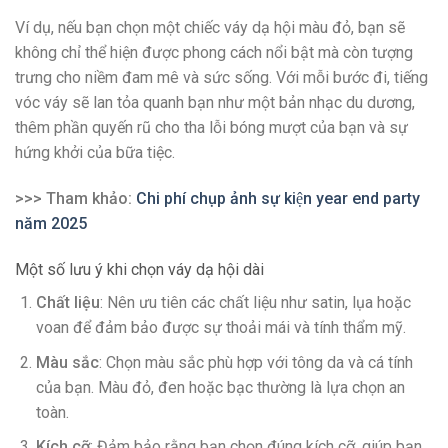
Ví dụ, nếu bạn chọn một chiếc váy dạ hội màu đỏ, bạn sẽ
không chỉ thể hiện được phong cách nổi bật mà còn tượng
trưng cho niềm đam mê và sức sống. Với mỗi bước đi, tiếng
vóc váy sẽ lan tỏa quanh bạn như một bản nhạc du dương,
thêm phần quyến rũ cho tha lỗi bóng mượt của bạn và sự
hứng khởi của bữa tiệc.
>>> Tham khảo:
Chi phí chụp ảnh sự kiện year end party
năm 2025
Một số lưu ý khi chọn váy dạ hội dài
Chất liệu
: Nên ưu tiên các chất liệu như satin, lụa hoặc
voan để đảm bảo được sự thoải mái và tính thẩm mỹ.
Màu sắc
: Chọn màu sắc phù hợp với tông da và cá tính
của bạn. Màu đỏ, đen hoặc bạc thường là lựa chọn an
toàn.
Kích cỡ
: Đảm bảo rằng bạn chọn đúng kích cỡ, giúp bạn