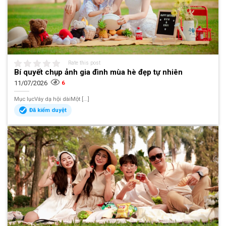
Rate this post
Bí quyết chụp ảnh gia đình mùa hè đẹp tự nhiên
11/07/2026
6
Mục lụcVáy dạ hội dàiMột [...]
Đã kiểm duyệt