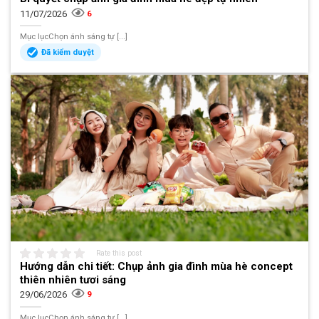
11/07/2026
6
Mục lụcChọn ánh sáng tự [...]
Đã kiểm duyệt
Rate this post
Hướng dẫn chi tiết: Chụp ảnh gia đình mùa hè concept
thiên nhiên tươi sáng
29/06/2026
9
Mục lụcChọn ánh sáng tự [...]