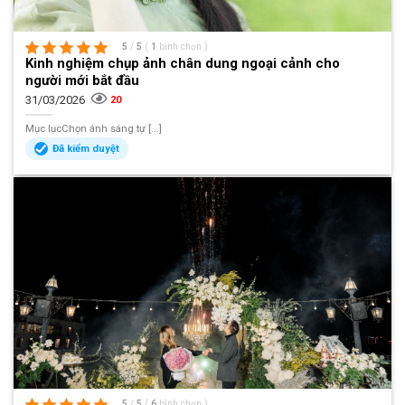
5
/
5
(
1
bình chọn
)
Kinh nghiệm chụp ảnh chân dung ngoại cảnh cho
người mới bắt đầu
31/03/2026
20
Mục lụcChọn ánh sáng tự [...]
Đã kiểm duyệt
5
/
5
(
6
bình chọn
)