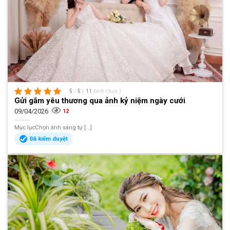
5
/
5
(
11
bình chọn
)
Gửi gắm yêu thương qua ảnh kỷ niệm ngày cưới
09/04/2026
12
Mục lụcChọn ánh sáng tự [...]
Đã kiểm duyệt