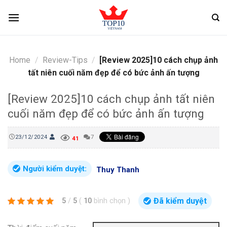
Skip
to
content
Home
/
Review-Tips
/
[Review 2025]10 cách chụp ảnh
tất niên cuối năm đẹp để có bức ảnh ấn tượng
[Review 2025]10 cách chụp ảnh tất niên
cuối năm đẹp để có bức ảnh ấn tượng
23/12/2024
7
41
Người kiểm duyệt:
Thuy Thanh
Đã kiểm duyệt
5
/
5
(
10
bình chọn
)