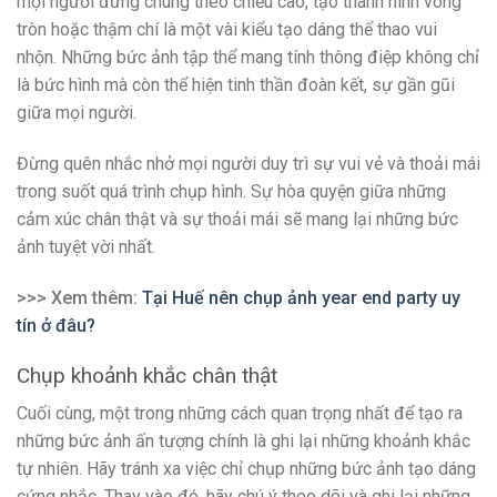
mọi người đứng chung theo chiều cao, tạo thành hình vòng
tròn hoặc thậm chí là một vài kiểu tạo dáng thể thao vui
nhộn. Những bức ảnh tập thể mang tính thông điệp không chỉ
là bức hình mà còn thể hiện tinh thần đoàn kết, sự gần gũi
giữa mọi người.
Đừng quên nhắc nhở mọi người duy trì sự vui vẻ và thoải mái
trong suốt quá trình chụp hình. Sự hòa quyện giữa những
cảm xúc chân thật và sự thoải mái sẽ mang lại những bức
ảnh tuyệt vời nhất.
>>> Xem thêm:
Tại Huế nên chụp ảnh year end party uy
tín ở đâu?
Chụp khoảnh khắc chân thật
Cuối cùng, một trong những cách quan trọng nhất để tạo ra
những bức ảnh ấn tượng chính là ghi lại những khoảnh khắc
tự nhiên. Hãy tránh xa việc chỉ chụp những bức ảnh tạo dáng
cứng nhắc. Thay vào đó, hãy chú ý theo dõi và ghi lại những