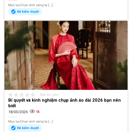
Mục lụcChọn ánh sáng tự [...]
Đã kiểm duyệt
Rate this post
Bí quyết và kinh nghiệm chụp ảnh áo dài 2026 bạn nên
biết
18/03/2026
15
Mục lụcChọn ánh sáng tự [...]
Đã kiểm duyệt