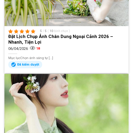
5
/
5
(
10
bình chọn
)
Đặt Lịch Chụp Ảnh Chân Dung Ngoại Cảnh 2026 –
Nhanh, Tiện Lợi
06/04/2026
18
Mục lụcChọn ánh sáng tự [...]
Đã kiểm duyệt