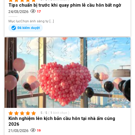
Tips chuẩn bị trước khi quay phim lễ cầu hôn bất ngờ
24/03/2026
17
Mục lụcChọn ánh sáng tự [...]
Đã kiểm duyệt
5
/
5
(
1
bình chọn
)
Kinh nghiệm lên kịch bản cầu hôn tại nhà ấm cúng
2026
21/03/2026
19