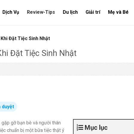
Dịch Vụ
Review-Tips
Du lịch
Giải trí
Mẹ và Bé
Khi Đặt Tiệc Sinh Nhật
i Đặt Tiệc Sinh Nhật
 duyệt
à gặp gỡ bạn bè và người thân
Mục lục
iệc chuẩn bị một bữa tiệc thật ý