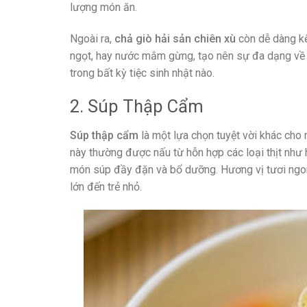
lượng món ăn.
Ngoài ra,
chả giò hải sản chiên xù
còn dễ dàng kế
ngọt, hay nước mắm gừng, tạo nên sự đa dạng về 
trong bất kỳ tiệc sinh nhật nào.
2. Súp Thập Cẩm
Súp thập cẩm
là một lựa chọn tuyệt vời khác cho
này thường được nấu từ hỗn hợp các loại thịt như h
món súp đầy đặn và bổ dưỡng. Hương vị tươi ngon 
lớn đến trẻ nhỏ.