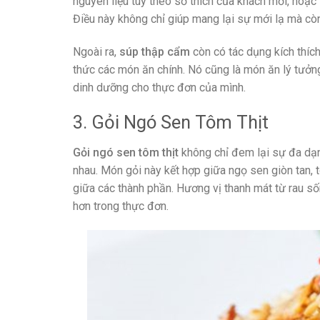
nguyên liệu tùy theo sở thích của khách mời, hoặc 
Điều này không chỉ giúp mang lại sự mới lạ mà còn 
Ngoài ra,
súp thập cẩm
còn có tác dụng kích thíc
thức các món ăn chính. Nó cũng là món ăn lý tưở
dinh dưỡng cho thực đơn của mình.
3. Gỏi Ngó Sen Tôm Thịt
Gỏi ngó sen tôm thịt
không chỉ đem lại sự đa dạn
nhau. Món gỏi này kết hợp giữa ngọ sen giòn tan,
giữa các thành phần. Hương vị thanh mát từ rau s
hơn trong thực đơn.