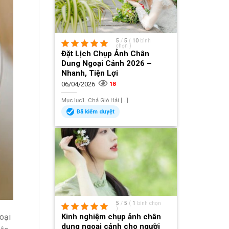
5
/
5
(
10
bình
chọn
)
Đặt Lịch Chụp Ảnh Chân
Dung Ngoại Cảnh 2026 –
Nhanh, Tiện Lợi
06/04/2026
18
Mục lục1. Chả Giò Hải [...]
Đã kiểm duyệt
5
/
5
(
1
bình chọn
)
Kinh nghiệm chụp ảnh chân
loại
dung ngoại cảnh cho người