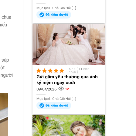
Mục lục1. Chả Giò Hải [...]
Đã kiểm duyệt
m chua
hiếu
n súp
một
5
/
5
(
11
bình
chọn
)
 người
Gửi gắm yêu thương qua ảnh
kỷ niệm ngày cưới
09/04/2026
12
Mục lục1. Chả Giò Hải [...]
Đã kiểm duyệt