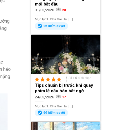
ệc.
mới bắt đầu
31/03/2026
20
Mục lục1. Chả Giò Hải [...]
hưởng
Đã kiểm duyệt
bằng
ác
àn hảo
 nặng
5
/
5
(
6
bình chọn
)
Tips chuẩn bị trước khi quay
phim lễ cầu hôn bất ngờ
24/03/2026
17
Mục lục1. Chả Giò Hải [...]
Đã kiểm duyệt