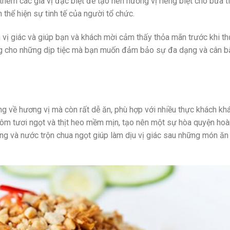
thêm các gia vị đặc biệt để tạo nên hương vị riêng biệt cho bữa ti
thể hiện sự tinh tế của người tổ chức.
h vị giác và giúp bạn và khách mời cảm thấy thỏa mãn trước khi t
ng cho những dịp tiệc mà bạn muốn đảm bảo sự đa dạng và cân 
g về hương vị mà còn rất dễ ăn, phù hợp với nhiều thực khách kh
 tôm tươi ngọt và thịt heo mềm mịn, tạo nên một sự hòa quyện ho
ống và nước trộn chua ngọt giúp làm dịu vị giác sau những món ăn