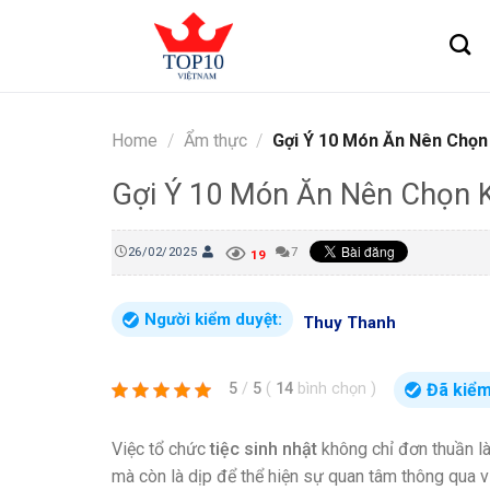
Skip
to
content
Home
/
Ẩm thực
/
Gợi Ý 10 Món Ăn Nên Chọn 
Gợi Ý 10 Món Ăn Nên Chọn Kh
26/02/2025
7
19
Người kiểm duyệt:
Thuy Thanh
Đã kiểm
5
/
5
(
14
bình chọn
)
Việc tổ chức
tiệc sinh nhật
không chỉ đơn thuần l
mà còn là dịp để thể hiện sự quan tâm thông qua v