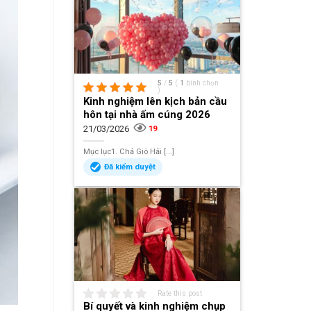
5
/
5
(
1
bình chọn
)
Kinh nghiệm lên kịch bản cầu
hôn tại nhà ấm cúng 2026
21/03/2026
19
Mục lục1. Chả Giò Hải [...]
Đã kiểm duyệt
Rate this post
Bí quyết và kinh nghiệm chụp