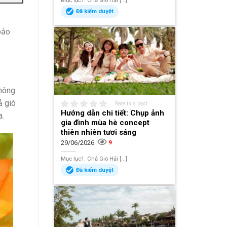
Mục lục1. Chả Giò Hải [...]
Đã kiểm duyệt
bảo
không
ả giò
Rate this post
Hướng dẫn chi tiết: Chụp ảnh
a.
gia đình mùa hè concept
thiên nhiên tươi sáng
29/06/2026
9
Mục lục1. Chả Giò Hải [...]
Đã kiểm duyệt