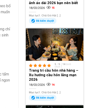
ảnh áo dài 2026 bạn nên biết
 heo bổ
18/03/2026
15
n muốn
Mục lục1. Chả Giò Hải [...]
Đã kiểm duyệt
ông chỉ
 sinh
5
/
5
(
14
bình
chọn
)
Trang trí cầu hôn nhà hàng –
ợc tẩm
Xu hướng cầu hôn lãng mạn
2026
ỉ ngon
18/03/2026
16
Mục lục1. Chả Giò Hải [...]
Đã kiểm duyệt