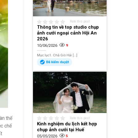
Rate this post
Thông tin về top studio chụp
ảnh cưới ngoại cảnh Hội An
2026
10/06/2026
9
Mục lục1. Chả Giò Hải [...]
Đã kiểm duyệt
àn thế
Rate this post
Kinh nghiệm du lịch kết hợp
ệc chế
chụp ảnh cưới tại Huế
ất
05/05/2026
5