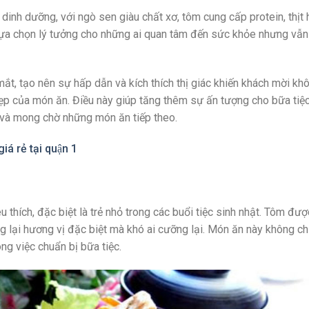
 dinh dưỡng, với ngò sen giàu chất xơ, tôm cung cấp protein, thịt
 lựa chọn lý tưởng cho những ai quan tâm đến sức khỏe nhưng vẫ
mắt, tạo nên sự hấp dẫn và kích thích thị giác khiến khách mời kh
ẹp của món ăn. Điều này giúp tăng thêm sự ấn tượng cho bữa tiệc
 và mong chờ những món ăn tiếp theo.
iá rẻ tại quận 1
 thích, đặc biệt là trẻ nhỏ trong các buổi tiệc sinh nhật. Tôm đư
 lại hương vị đặc biệt mà khó ai cưỡng lại. Món ăn này không ch
ong việc chuẩn bị bữa tiệc.