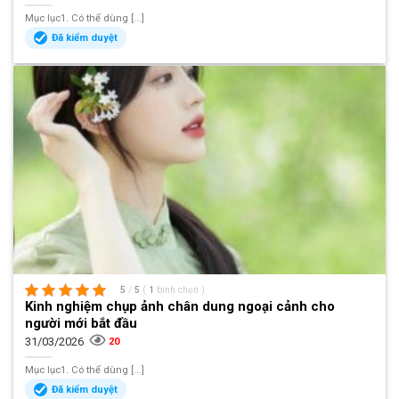
Mục lục1. Có thể dùng [...]
Đã kiểm duyệt
5
/
5
(
1
bình chọn
)
Kinh nghiệm chụp ảnh chân dung ngoại cảnh cho
người mới bắt đầu
31/03/2026
20
Mục lục1. Có thể dùng [...]
Đã kiểm duyệt