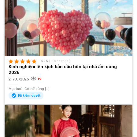
5
/
5
(
1
bình chọn
)
Kinh nghiệm lên kịch bản cầu hôn tại nhà ấm cúng
2026
21/03/2026
19
Mục lục1. Có thể dùng [...]
Đã kiểm duyệt