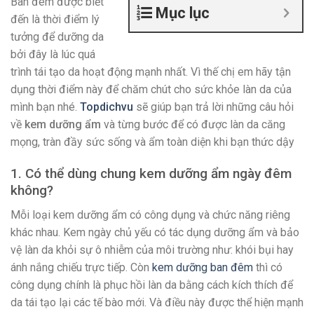
Ban đêm được biết
Mục lục
đến là thời điểm lý
tưởng để dưỡng da
bởi đây là lúc quá
trình tái tạo da hoạt động mạnh nhất. Vì thế chị em hãy tận
dụng thời điểm này để chăm chút cho sức khỏe làn da của
mình bạn nhé.
Topdichvu
sẽ giúp bạn trả lời những câu hỏi
về
kem dưỡng ẩm
và từng bước để có được làn da căng
mọng, tràn đầy sức sống và ẩm toàn diện khi bạn thức dậy
1. Có thể dùng chung kem dưỡng ẩm ngày đêm
không?
Mỗi loại kem dưỡng ẩm có công dụng và chức năng riêng
khác nhau. Kem ngày chủ yếu có tác dụng dưỡng ẩm và bảo
vệ làn da khỏi sự ô nhiễm của môi trường như: khói bụi hay
ánh nắng chiếu trực tiếp. Còn
kem dưỡng ban đêm
thì có
công dụng chính là phục hồi làn da bằng cách kích thích để
da tái tạo lại các tế bào mới. Và điều này được thể hiện mạnh