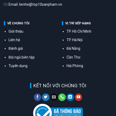
Email: lienhe@top10sanpham.vn
VỀ CHÚNG TÔI
VỊ TRÍ XẾP HẠNG
Giới thiệu
TP. Hồ Chí Minh
Liên hệ
TP. Hà Nội
Đánh giá
Đà Nẵng
Đội ngũ biên tập
Cần Thơ
Tuyển dụng
Hải Phòng
KẾT NỐI VỚI CHÚNG TÔI