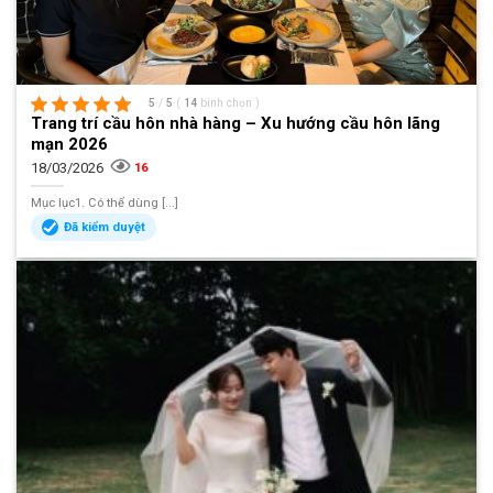
5
/
5
(
14
bình chọn
)
Trang trí cầu hôn nhà hàng – Xu hướng cầu hôn lãng
mạn 2026
18/03/2026
16
Mục lục1. Có thể dùng [...]
Đã kiểm duyệt