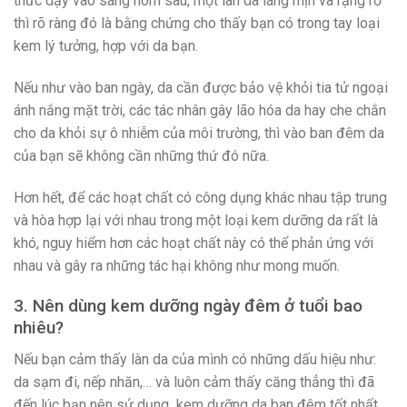
thức dậy vào sáng hôm sau, một làn da láng mịn và rạng rỡ
thì rõ ràng đó là bằng chứng cho thấy bạn có trong tay loại
kem lý tưởng, hợp với da bạn.
Nếu như vào ban ngày, da cần được bảo vệ khỏi tia tử ngoại
ánh nắng mặt trời, các tác nhân gây lão hóa da hay che chắn
cho da khỏi sự ô nhiễm của môi trường, thì vào ban đêm da
của bạn sẽ không cần những thứ đó nữa.
Hơn hết, để các hoạt chất có công dụng khác nhau tập trung
và hòa hợp lại với nhau trong một loại kem dưỡng da rất là
khó, nguy hiểm hơn các hoạt chất này có thể phản ứng với
nhau và gây ra những tác hại không như mong muốn.
3. Nên dùng kem dưỡng ngày đêm ở tuổi bao
nhiêu?
Nếu bạn cảm thấy làn da của mình có những dấu hiệu như:
da sạm đi, nếp nhăn,… và luôn cảm thấy căng thẳng thì đã
đến lúc bạn nên sử dụng kem dưỡng da ban đêm tốt nhất,