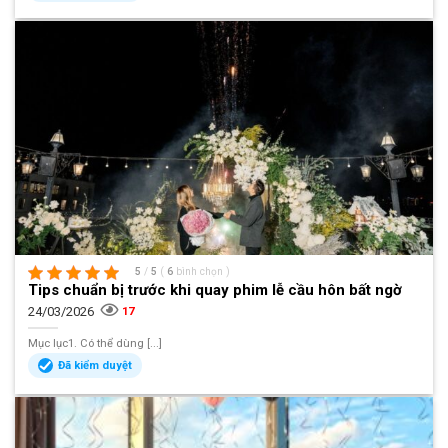
5
/
5
(
6
bình chọn
)
Tips chuẩn bị trước khi quay phim lễ cầu hôn bất ngờ
24/03/2026
17
Mục lục1. Có thể dùng [...]
Đã kiểm duyệt