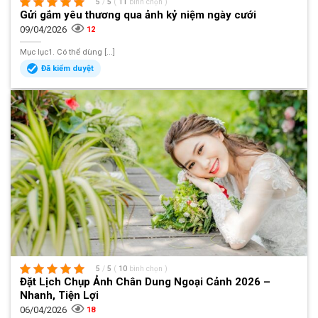
5
/
5
(
11
bình chọn
)
Gửi gắm yêu thương qua ảnh kỷ niệm ngày cưới
09/04/2026
12
Mục lục1. Có thể dùng [...]
Đã kiểm duyệt
5
/
5
(
10
bình chọn
)
Đặt Lịch Chụp Ảnh Chân Dung Ngoại Cảnh 2026 –
Nhanh, Tiện Lợi
06/04/2026
18