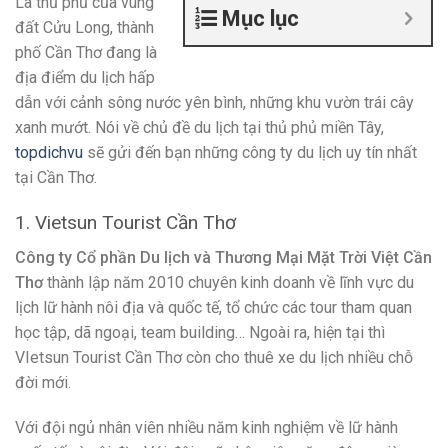
Là thủ phủ của vùng
Mục lục
đất Cửu Long, thành
phố Cần Thơ đang là
địa điểm du lịch hấp
dẫn với cảnh sông nước yên bình, những khu vườn trái cây
xanh mướt. Nói về chủ đề du lịch tại thủ phủ miền Tây,
topdichvu
sẽ gửi đến bạn những công ty du lịch uy tín nhất
tại Cần Thơ.
1. Vietsun Tourist Cần Thơ
Công ty Cổ phần Du lịch và Thương Mại Mặt Trời Việt Cần
Thơ
thành lập năm 2010 chuyên kinh doanh về lĩnh vực du
lịch lữ hành nôi địa và quốc tế, tổ chức các tour tham quan
học tập, dã ngoại, team building… Ngoài ra, hiện tại thì
VIetsun Tourist Cần Thơ còn cho thuê xe du lịch nhiều chỗ
đời mới.
Với đội ngủ nhân viên nhiều năm kinh nghiệm về lữ hành