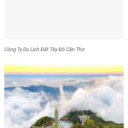
Mỗi Tour du lịch với Đất Tây Đô đều sẽ để lại ấn tượng
9. CÔNG TY TNHH MTV SÓNG PHÙ SA
Du lịch Sóng Phù Sa
luôn dành niềm ưu ái với Quý du khách
bằng những sản phẩm du lịch chất lượng và mang ý nghĩa
khám phá thực sự. Mỗi hành trình – mỗi Tour là mỗi chuyến
du lịch đầy khám phá. Với dịch vụ du lịch được chọn lọc,
quan tâm chu đáo, cùng với sự liên kết chặt chẽ trong toàn
thể công ty và sự rà soát kỹ lưỡng các dịch vụ đầu vào như:
lưu trú, vận chuyển, ăn uống, các điểm tham quan phù hợp.