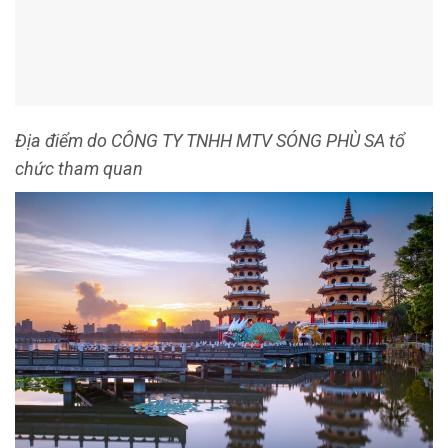
điểm du lịch mà còn có sự hướng dẫn nhiệt tình, am hiểu của
các hướng dẫn viên.
Với tiêu chí chất lượng mang tầm Quốc tế,
Công Ty Du Lịch
Đại Việt Tourist
luôn đồng hành với bạn trên tất cả những
chặng đường của các nước nếu bạn có mong muốn du lịch
nước ngoài. Trong mỗi Tour Đại Việt sẽ đưa ra lịch trình cụ
thể phù hợp với điều kiện thời gian cũng như kinh tế của bạn,
giúp bạn hình dung dễ nhất mọi điểm đến.
THÔNG TIN LIÊN HỆ:
Địa chỉ:
58, đường 15, KDC Thới Nhựt, P. An Khánh, Q. Ninh
Kiều, TP. Cần Thơ
Hotline:
0916 574 719
Fanpage:
facebook.com/daivietct/