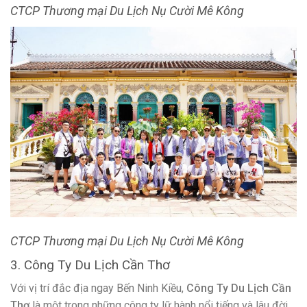
CTCP Thương mại Du Lịch Nụ Cười Mê Kông
3. Công Ty Du Lịch Cần Thơ
Với vị trí đắc địa ngay Bến Ninh Kiều,
Công Ty Du Lịch Cần
Thơ
là một trong những công ty lữ hành nổi tiếng và lâu đời
nhất của vùng đất Tây Đô. Du lịch Cần THơthực hiện các
chương trình tour đặc biệt chuyên về du lịch Cần Thơ và các
tỉnh miền Tây bên cạnh tour trong và ngoài nước.
Với tour du lịch Cần Thơ, du khách sẽ khởi hành từ bến tàu và
tìm hiểu nét văn hóa rất đặc sắc ở vùng đồng bằng sông
nước Cửu Long qua các địa điểm như: Chợ nổi Cái Răng, nhà
cổ Bình Thủy, vườn Trái Cây Mỹ Khánh Phong Điền, Lò hủ
tiếu,…Ngoài chương trình tour thì Công Ty Du Lịch Cần Thơ
còn sở hữu hệ thống nhà hàng Hoa Sứ, khách sạn và du
thuyền tham quan Bến Ninh Kiều khi về đêm.