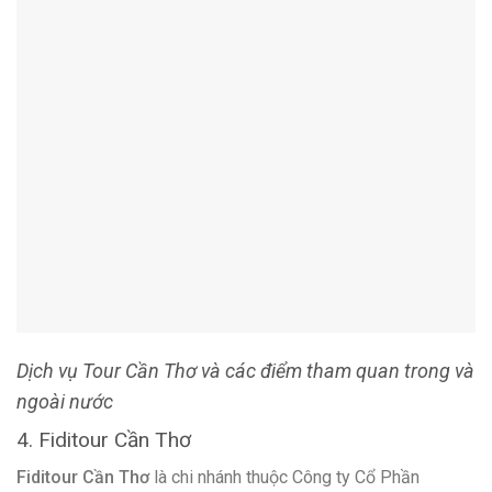
Fiditour Cần Thơ
là chi nhánh thuộc Công ty Cổ Phần
FIDITOUR. Với đội ngũ nhân viên chuyên nghiệp và giàu kinh
nghiệm, Fiditour Cần Thơ luôn nằm trong top công ty lữ hành
du lịch được yêu thích hàng đầu thủ phủ miền Tây.
Fiditour cung cấp nhiều chương trình du lịch và team building
bao gồm: Tour trong nước, tour ngoài nước và tour doanh
nghiệp, dịch vụ vé máy bay, dịch vụ visa,… Công ty cam kết
hai tiêu chí quan trọng: Có giá và lượng vé tốt nhất thị trường
và luôn có sẵn tour khởi hành trong ngày theo yêu cầu. Hiện
nay, Fiditour đang có nhiều chương trình du lịch hấp dẫn đón
Tết Nguyên Đán trong nước và các quốc gia Châu Á bao
gồm: Đài Loan, Hàn Quốc và Nhật Bản.
THÔNG TIN LIÊN HỆ:
Địa chỉ:
59 Võ Văn Tần, Phường Tân An, Quận Ninh Kiều,TP.
Cần Thơ