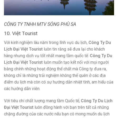
Website:
chonoicairang.com.vn/