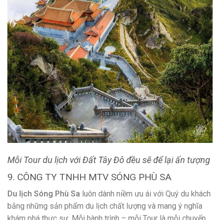
Chuyên tổ chức các tour du lịch trong nước, các tour hội nghị
M.I.C.E, các tour sinh hoạt tập thể – Teambuilding, các tour
du lịch tự chọn (Free & Easy Tour), các tour du lịch cao cấp,
các tour du thuyền sang trọng, du lịch tâm linh, kinh doanh
các Tour du lịch nước ngoài đi: Châu Á, Châu Âu, Châu Mỹ,..
Hỗ trợ cho bạn giữ chỗ vé máy bay trong nước và quốc tế
với giá rẻ nhất trên hệ thống đặt giữ chỗ toàn cầu: Amadeus,
Abacus, Sabre,…. Giúp bạn đặt giữ phòng toàn cầu với giá rẻ
nhất
THÔNG TIN LIÊN HỆ:
Địa chỉ:
117/3A, Đường 3/2, Quận Hưng Lợi, Quận Ninh
Kiều, TP.Cần Thơ.
Hotline:
0989 997 781 – 0913 737 281
Fanpage:
facebook.com/songphusatour