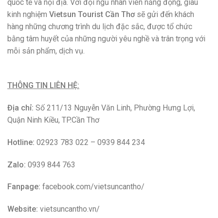
quốc tế và nội địa. Với đội ngũ nhân viên năng động, giàu
kinh nghiệm
Vietsun Tourist Cần Thơ
sẽ gửi đến khách
hàng những chương trình du lịch đặc sắc, được tổ chức
bằng tâm huyết của những người yêu nghề và trân trọng với
mỗi sản phẩm, dịch vụ.
THÔNG TIN LIÊN HỆ:
Địa chỉ:
Số 211/13 Nguyễn Văn Linh, Phường Hưng Lợi,
Quận Ninh Kiều, TP.Cần Thơ
Hotline:
02923 783 022 – 0939 844 234
Zalo:
0939 844 763
Fanpage:
facebook.com/vietsuncantho/
Website:
vietsuncantho.vn/