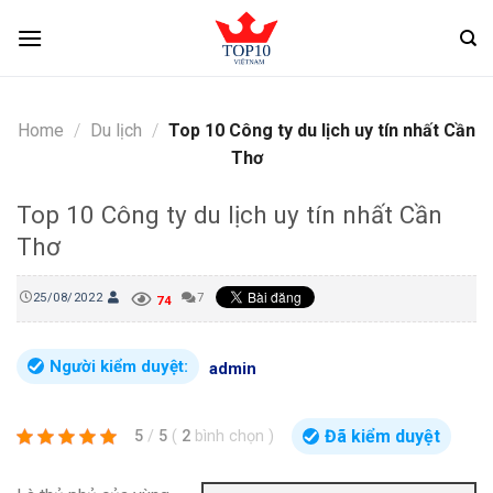
Skip
to
content
Home
/
Du lịch
/
Top 10 Công ty du lịch uy tín nhất Cần
Thơ
Top 10 Công ty du lịch uy tín nhất Cần
Thơ
25/08/2022
7
74
Người kiểm duyệt:
admin
Đã kiểm duyệt
5
/
5
(
2
bình chọn
)