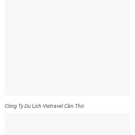
Chương trình tour hấp dẫn, nhân viên nhiệt tình chu
đáo
8. Công Ty Du Lịch Đất Tây Đô Cần Thơ
Nếu bạn muốn tận hưởng những chuyến du lịch độc đáo với
chi phí hợp lý thì đừng quên dịch vụ tour của
Công Ty Du
Lịch Đất Tây Đô
. Với đội ngũ nhân viên chuyên nghiệp được
đào tạo chính quy, Du Lịch Đất Tây Đô đang là địa chỉ tổ