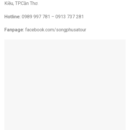
CÔNG TY TNHH MTV SÓNG PHÙ SA
10. Việt Tourist
Với kinh nghiệm lâu năm trong lĩnh vực du lịch,
Công Ty Du
Lịch Đại Việt Tourist
luôn tin rằng sẽ đưa lại cho khách
hàng nhưng dịch vụ tốt nhất mang tầm quốc tế.
Công Ty Du
Lịch Đại Việt Tourist
luôn muốn tạo kết nối với mọi người
bằng chính những hoạt động thể chất mà Công ty đưa ra,
không chỉ là những trải nghiệm không thể quên ở các địa