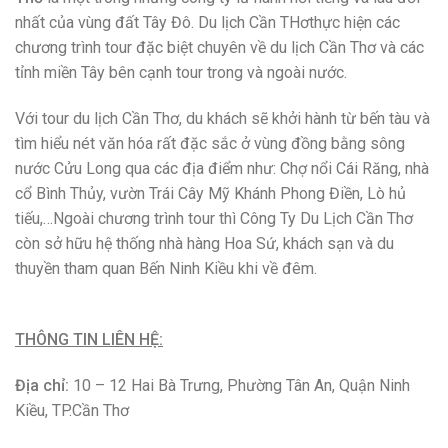
THÔNG TIN LIÊN HỆ:
Địa chỉ:
10 – 12 Hai Bà Trưng, Phường Tân An, Quận Ninh
Kiều, TP.Cần Thơ
Hotline:
0292 3821 854
Website:
canthotourist.vn/
Facebook:
facebook.com/Trungtamdieuhanh.Canthotourist/