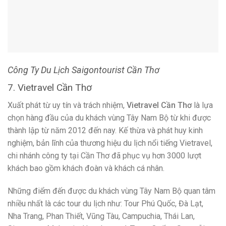
lượng dịch vụ tốt, hướng dẫn viên nhiệt tình, chu đáo và luôn
sẵn sàng hỗ trợ khách hàng.
THÔNG TIN LIÊN HỆ:
Địa chỉ:
101 Trần Văn Khéo, Phường Cái Khế, Quận Ninh
Kiều, TP.Cần Thơ
Hotline:
1900 1839 – 0292 3763 085 –
0939 059 596
Facebook:
facebook.com/vietravel/
Website:
travel.com.vn/