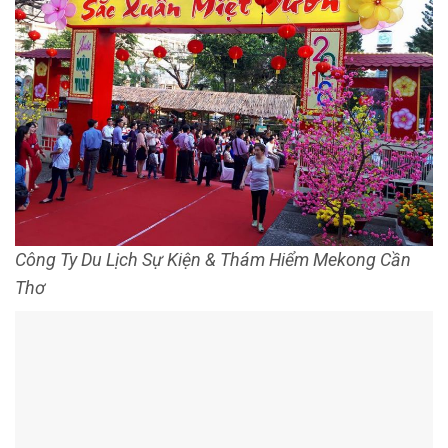
Mekong Delta Explorer tự hào là thương hiệu của thổ
địa. Đội ngũ hướng dẫn viên chính hiệu bản xứ
Saigontourist Cần Thơ
6.
Saigontourist Cần Thơ
là chi nhánh thuộc Tổng Công Ty
Saigontourist TP. HCM tại miền Tây Nam Bộ. Với chất lượng
và uy tín hàng đầu trong
lĩnh vực du lịch
, Saigontourist Cần
Thơ luôn là địa chỉ đáng tin cậy để người dân Tây Đô lựa