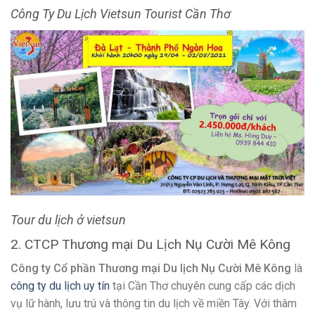
Tour du lịch ở vietsun
2. CTCP Thương mại Du Lịch Nụ Cười Mê Kông
Công ty Cổ phần Thương mại Du lịch Nụ Cười Mê Kông
là
công ty du lịch uy tín
tại Cần Thơ chuyên cung cấp các dịch
vụ lữ hành, lưu trú và thông tin du lịch về miền Tây. Với thâm
niên gần mười năm hoạt động trong ngành du lịch, người
sáng lập nucuoimekong.com đồng thời cũng là người con
của vùng quê phù sa cây trái trĩu quả.
Nụ Cười Mê Kông
chuyên phục vụ các tour tham quan thành
phố Cần Thơ, Miền Tây, chợ nổi Cái Răng, tham quan Cồn