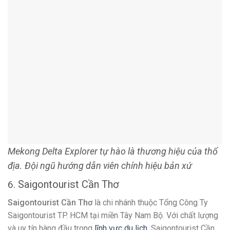
chọn mỗi khi có nhu cầu du lịch, nghỉ dưỡng.
Chương trình du lịch
Saigontourist Cần Thơ
rất đa dạng
bao gồm tour khám phá trong và ngoài nước, nhận tổ chức
sự kiện, teambuilding theo yêu cầu của cá nhân và các
doanh nghiệp, tổ chức. Đặc biệt, tại chi nhánh Cần Thơ, khách
hàng có thể đăng ký hàng loạt tour khám phá miền Tây sông
nước với nhiều hoạt động dã ngoại hấp dẫn và chi phí bình
dân.
THÔNG TIN LIÊN HỆ:
Địa chỉ:
104 – 106 Nguyễn An Ninh, Phường Tân An, Quận
Ninh Kiều, Cần Thơ
Hotline:
1900 1808 –
0292 3818 686
Facebook:
facebook.com/saigontourist.cantho104/