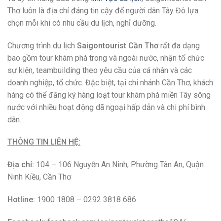
Website:
saigontourist.net/vi/chi-nhanh/saigontourist-can-
tho