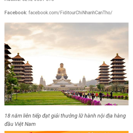
Công Ty Du Lịch Fiditour Cần Thơ
5. Công Ty Du Lịch Sự Kiện & Thám Hiểm
Mekong Cần Thơ
Nếu bạn muốn trải nghiệm tour du lịch miền Tây trọn gói với
chi phí tiết kiệm nhất có thể liên hệ với
Công Ty Du Lịch Sự
Kiện & Thám Hiểm Mekong Cần Thơ
. Đúng như tên gọi của
mình, Mekong Tour tập trung phát triển các chương trình dã
ngoại và khám phá sông nước miệt vườn, môi trường sinh
thái và văn hóa lúa nước đặc sắc tại Cần Thơ và 12 tỉnh
thành miền Tây Nam Bộ.