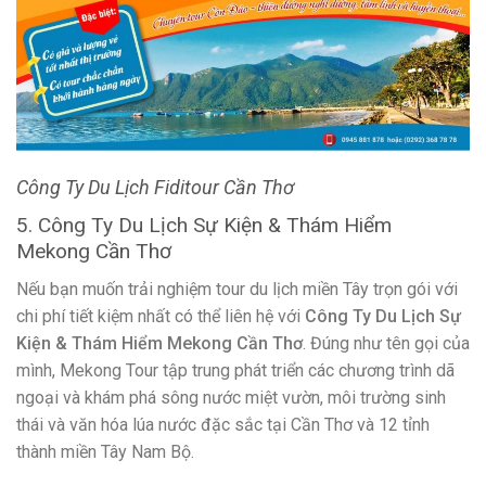
Mỗi tour du lịch thường kéo dài từ nửa ngày đến 4 ngày 3
đêm để du khách tham quan và trải nghiệm cuộc sống tại
các khu chợ nổi, làng chài sông nước, khu vườn trái cây,…Bên
cạnh đó, công ty còn tổ chức các tour du lịch miền Tây ra TP.
HCM và miền Tây ra Hà Nội hoặc tour teambuilding theo đặt
hàng từ các doanh nghiệp.
THÔNG TIN LIÊN HỆ:
Địa chỉ:
Số 58, Đường Trần Bình Trọng, Phường An Phú,
Quận Ninh Kiều, TP.Cần Thơ.
Hotline:
0292 6265 888 – 0919 444 545
Website:
thamhiemmekong.com.