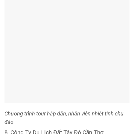
chức tour du lịch trong và ngoài nước được nhiều khách hàng
tại Cần Thơ tin tưởng lựa chọn.
Ngoài các chương trình tour khám phá vẻ đẹp Việt trên mọi
miền đất nước,
Đất Tây Đô
còn tổ chức các tour đặc biệt
như: Các chương trình tham quan chợ nổi Cái Răng, Phong
Điền bằng tàu và các tour sinh thái, làng nghề bằng xe máy,
xe đạp, xe lôi. Hơn hết, Công ty luôn sáng tạo những tour
mới lạ và hấp dẫn dành cho những Đôi Uyên Ương thưởng
ngoạn “Tuần trăng mật”, trong những ngày Lễ, Tết và các
chương trình Du lịch kết hợp Hội nghị, teambuilding, event….
THÔNG TIN LIÊN HỆ:
Địa chỉ:
A21 Đường Số 2, KDC Công Ty 8, Phường Hưng
Thạnh, Quận Cái Răng, TP.Cần Thơ
Hotline:
0939 593 567