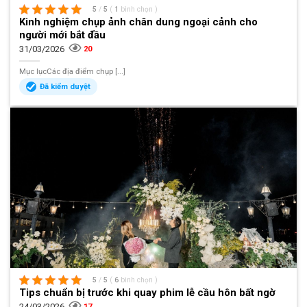
5
/
5
(
1
bình chọn
)
Kinh nghiệm chụp ảnh chân dung ngoại cảnh cho
người mới bắt đầu
31/03/2026
20
Mục lụcCác địa điểm chụp [...]
Đã kiểm duyệt
5
/
5
(
6
bình chọn
)
Tips chuẩn bị trước khi quay phim lễ cầu hôn bất ngờ
24/03/2026
17