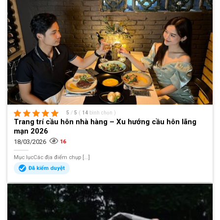
5
/
5
(
14
bình chọn
)
Trang trí cầu hôn nhà hàng – Xu hướng cầu hôn lãng
mạn 2026
18/03/2026
16
Mục lụcCác địa điểm chụp [...]
Đã kiểm duyệt