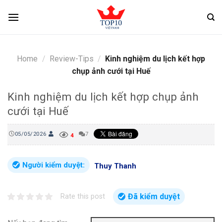
Skip
to
content
Home
/
Review-Tips
/
Kinh nghiệm du lịch kết hợp
chụp ảnh cưới tại Huế
Kinh nghiệm du lịch kết hợp chụp ảnh
cưới tại Huế
05/05/2026
7
4
Người kiểm duyệt:
Thuy Thanh
Đã kiểm duyệt
Rate this post