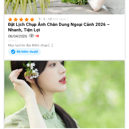
5
/
5
(
10
bình chọn
)
Đặt Lịch Chụp Ảnh Chân Dung Ngoại Cảnh 2026 –
Nhanh, Tiện Lợi
06/04/2026
18
Mục lụcCác địa điểm chụp [...]
Đã kiểm duyệt