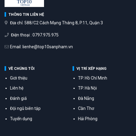
THÔNG TIN LIÊN HỆ
Địa chỉ: 588/C2 Cách Mạng Tháng 8, P.11, Quận 3
Điện thoại : 0797.975.975
Email: lienhe@top10sanpham.vn
VỀ CHÚNG TÔI
VỊ TRÍ XẾP HẠNG
Giới thiệu
TP. Hồ Chí Minh
Liên hệ
TP. Hà Nội
Đánh giá
Đà Nẵng
Đội ngũ biên tập
Cần Thơ
Tuyển dụng
Hải Phòng