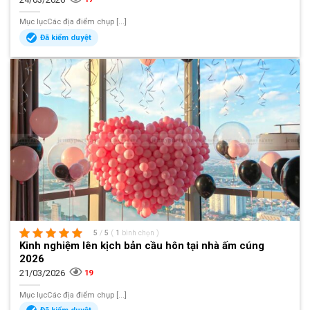
Mục lụcCác địa điểm chụp [...]
Đã kiểm duyệt
5
/
5
(
1
bình chọn
)
Kinh nghiệm lên kịch bản cầu hôn tại nhà ấm cúng
2026
21/03/2026
19
Mục lụcCác địa điểm chụp [...]