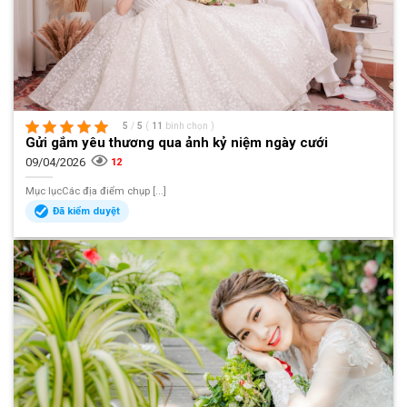
5
/
5
(
11
bình chọn
)
Gửi gắm yêu thương qua ảnh kỷ niệm ngày cưới
09/04/2026
12
Mục lụcCác địa điểm chụp [...]
Đã kiểm duyệt