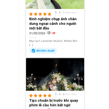
5
/
5
(
1
bình chọn
)
Kinh nghiệm chụp ảnh chân
dung ngoại cảnh cho người
mới bắt đầu
31/03/2026
20
Mục lục1.Lavender Studio2. Media Win
[...]
Đã kiểm duyệt
5
/
5
(
6
bình chọn
)
Tips chuẩn bị trước khi quay
phim lễ cầu hôn bất ngờ