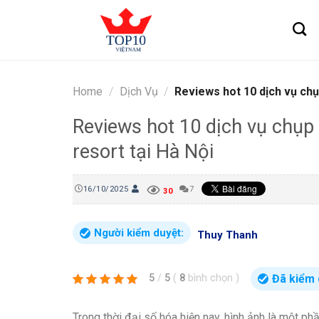
Skip
to
content
Home
/
Dịch Vụ
/
Reviews hot 10 dịch vụ chụ
Reviews hot 10 dịch vụ chụp
resort tại Hà Nội
16/10/2025
7
30
Người kiểm duyệt:
Thuy Thanh
Đã kiểm 
5
/
5
(
8
bình chọn
)
Trong thời đại số hóa hiện nay, hình ảnh là một ph