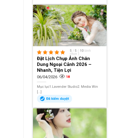
5
/
5
(
10
bình
chọn
)
Đặt Lịch Chụp Ảnh Chân
Dung Ngoại Cảnh 2026 –
Nhanh, Tiện Lợi
06/04/2026
18
Mục lục1.Lavender Studio2. Media Win
[...]
Đã kiểm duyệt