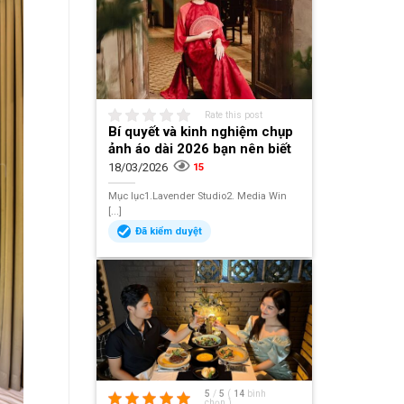
Rate this post
Bí quyết và kinh nghiệm chụp
ảnh áo dài 2026 bạn nên biết
18/03/2026
15
Mục lục1.Lavender Studio2. Media Win
[...]
Đã kiểm duyệt
5
/
5
(
14
bình
chọn
)