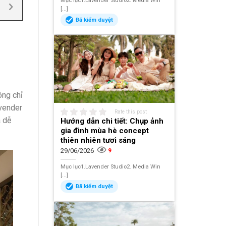
Mục lục1.Lavender Studio2. Media Win
[...]
Đã kiểm duyệt
ông chỉ
avender
Rate this post
à dễ
Hướng dẫn chi tiết: Chụp ảnh
gia đình mùa hè concept
thiên nhiên tươi sáng
29/06/2026
9
Mục lục1.Lavender Studio2. Media Win
[...]
Đã kiểm duyệt