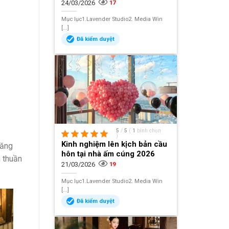
24/03/2026
17
Mục lục1.Lavender Studio2. Media Win
[...]
Đã kiểm duyệt
5
/
5
(
1
bình chọn
)
Kinh nghiệm lên kịch bản cầu
năng
hôn tại nhà ấm cúng 2026
 thuần
21/03/2026
19
Mục lục1.Lavender Studio2. Media Win
[...]
Đã kiểm duyệt