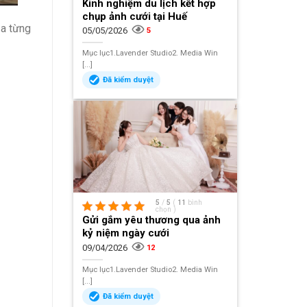
Kinh nghiệm du lịch kết hợp
chụp ảnh cưới tại Huế
ủa từng
05/05/2026
5
Mục lục1.Lavender Studio2. Media Win
[...]
Đã kiểm duyệt
5
/
5
(
11
bình
chọn
)
Gửi gắm yêu thương qua ảnh
kỷ niệm ngày cưới
09/04/2026
12
Mục lục1.Lavender Studio2. Media Win
[...]
Đã kiểm duyệt