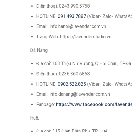
Điện thoại: 0243.990.5758
HOTLINE:
091.493.7887
(Viber- Zalo- WhatsA
Email: info.hanoi@lavender.com.vn
Trang Web: https://lavenderstudio.vn
Đà Nẵng:
Địa chỉ: 163 Triệu Nữ Vương, Q.Hải Châu, TP.Đ
Điện thoại: 0236.360.6868
HOTLINE:
0902.522.825
(Viber- Zalo- WhatsA
Email: info.danang@lavender.com.vn
Fanpage:
https://www.facebook.com/lavend
Huế:
Địa chỉ: 315 Điện Biên Phủ, TP Huế