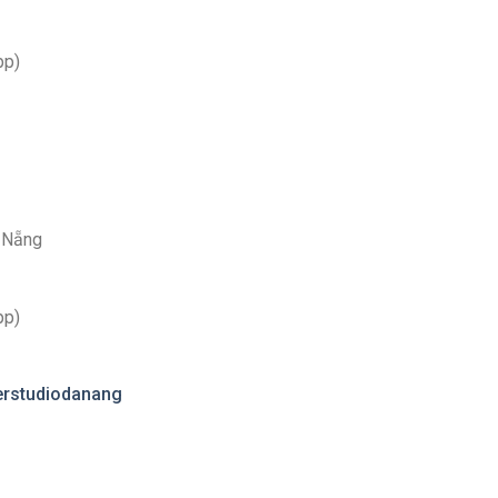
pp)
à Nẵng
pp)
erstudiodanang