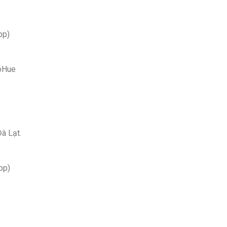
pp)
ioHue
Đà Lạt.
pp)