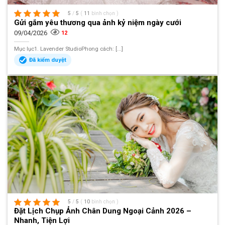
5
/
5
(
11
bình chọn
)
Gửi gắm yêu thương qua ảnh kỷ niệm ngày cưới
09/04/2026
12
Mục lục1. Lavender StudioPhong cách: [...]
Đã kiểm duyệt
5
/
5
(
10
bình chọn
)
Đặt Lịch Chụp Ảnh Chân Dung Ngoại Cảnh 2026 –
Nhanh, Tiện Lợi