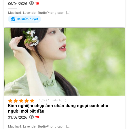
06/04/2026
18
Mục lục1. Lavender StudioPhong cách: [...]
Đã kiểm duyệt
5
/
5
(
1
bình chọn
)
Kinh nghiệm chụp ảnh chân dung ngoại cảnh cho
người mới bắt đầu
31/03/2026
20
Mục lục1. Lavender StudioPhong cách: [...]