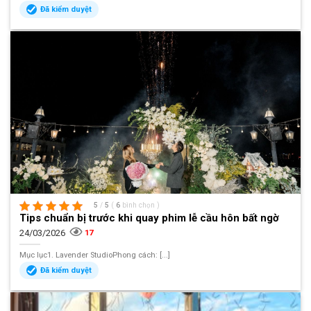
Đã kiểm duyệt
5
/
5
(
6
bình chọn
)
Tips chuẩn bị trước khi quay phim lễ cầu hôn bất ngờ
24/03/2026
17
Mục lục1. Lavender StudioPhong cách: [...]
Đã kiểm duyệt