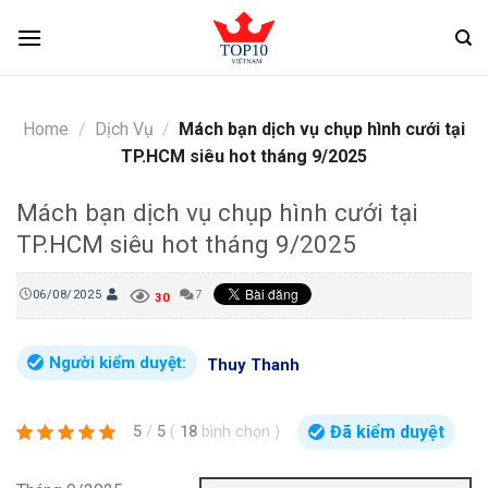
Skip
to
content
Home
/
Dịch Vụ
/
Mách bạn dịch vụ chụp hình cưới tại
TP.HCM siêu hot tháng 9/2025
Mách bạn dịch vụ chụp hình cưới tại
TP.HCM siêu hot tháng 9/2025
06/08/2025
7
30
Người kiểm duyệt:
Thuy Thanh
Đã kiểm duyệt
5
/
5
(
18
bình chọn
)