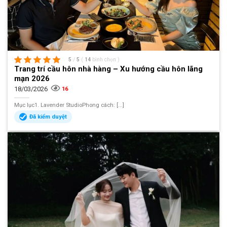
5
/
5
(
14
bình chọn
)
Trang trí cầu hôn nhà hàng – Xu hướng cầu hôn lãng
mạn 2026
18/03/2026
16
Mục lục1. Lavender StudioPhong cách: [...]
Đã kiểm duyệt