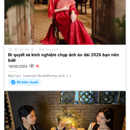
Rate this post
Bí quyết và kinh nghiệm chụp ảnh áo dài 2026 bạn nên
biết
18/03/2026
15
Mục lục1. Lavender StudioPhong cách: [...]
Đã kiểm duyệt