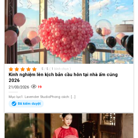
5
/
5
(
1
bình chọn
)
Kinh nghiệm lên kịch bản cầu hôn tại nhà ấm cúng
2026
21/03/2026
19
Mục lục1. Lavender StudioPhong cách: [...]
Đã kiểm duyệt