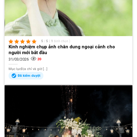
5
/
5
(
1
bình chọn
)
Kinh nghiệm chụp ảnh chân dung ngoại cảnh cho
người mới bắt đầu
31/03/2026
20
Mục lụcĐịa chỉ và giờ [...]
Đã kiểm duyệt