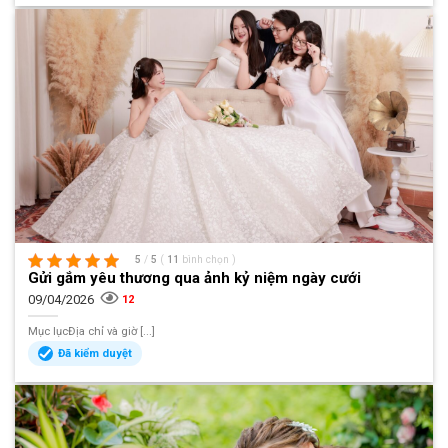
5
/
5
(
11
bình chọn
)
Gửi gắm yêu thương qua ảnh kỷ niệm ngày cưới
09/04/2026
12
Mục lụcĐịa chỉ và giờ [...]
Đã kiểm duyệt