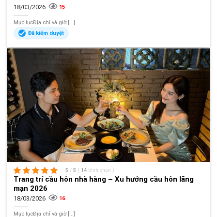
18/03/2026
15
Mục lụcĐịa chỉ và giờ [...]
Đã kiểm duyệt
5
/
5
(
14
bình chọn
)
Trang trí cầu hôn nhà hàng – Xu hướng cầu hôn lãng
mạn 2026
18/03/2026
16
Mục lụcĐịa chỉ và giờ [...]