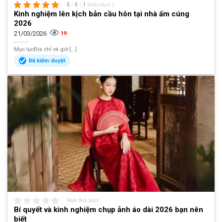
5
/
5
(
1
bình chọn
)
Kinh nghiệm lên kịch bản cầu hôn tại nhà ấm cúng
2026
21/03/2026
19
Mục lụcĐịa chỉ và giờ [...]
Đã kiểm duyệt
Rate this post
Bí quyết và kinh nghiệm chụp ảnh áo dài 2026 bạn nên
biết