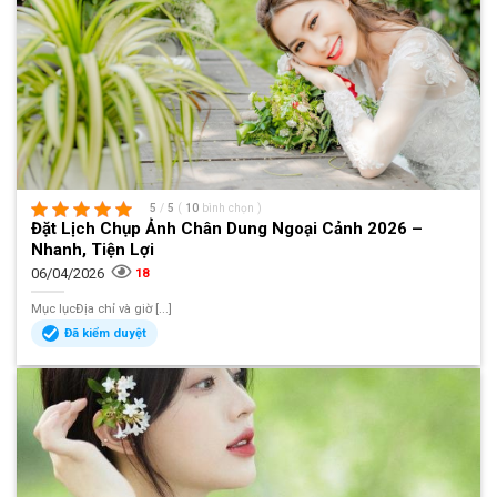
5
/
5
(
10
bình chọn
)
Đặt Lịch Chụp Ảnh Chân Dung Ngoại Cảnh 2026 –
Nhanh, Tiện Lợi
06/04/2026
18
Mục lụcĐịa chỉ và giờ [...]
Đã kiểm duyệt