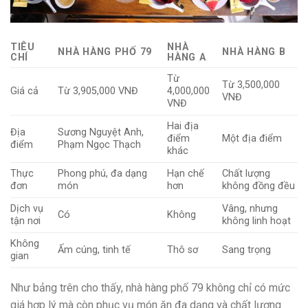
TIÊU
NHÀ
NHÀ HÀNG PHỐ 79
NHÀ HÀNG B
CHÍ
HÀNG A
Từ
Từ 3,500,000
Giá cả
Từ 3,905,000 VNĐ
4,000,000
VNĐ
VNĐ
Hai địa
Địa
Sương Nguyệt Anh,
điểm
Một địa điểm
điểm
Phạm Ngọc Thạch
khác
Thực
Phong phú, đa dạng
Hạn chế
Chất lượng
đơn
món
hơn
không đồng đều
Dịch vụ
Vâng, nhưng
Có
Không
tận nơi
không linh hoạt
Không
Ấm cúng, tinh tế
Thô sơ
Sang trọng
gian
Như bảng trên cho thấy, nhà hàng phố 79 không chỉ có mức
giá hợp lý mà còn phục vụ món ăn đa dạng và chất lượng