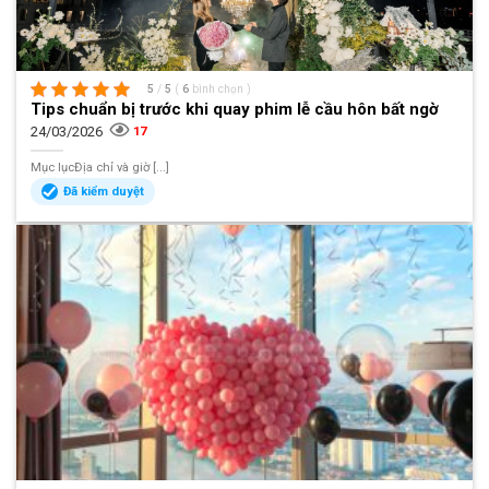
5
/
5
(
6
bình chọn
)
Tips chuẩn bị trước khi quay phim lễ cầu hôn bất ngờ
24/03/2026
17
Mục lụcĐịa chỉ và giờ [...]
Đã kiểm duyệt