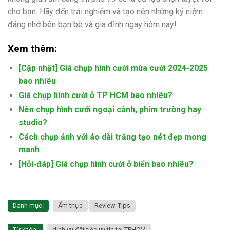
cho bạn. Hãy đến trải nghiệm và tạo nên những kỷ niệm
đáng nhớ bên bạn bè và gia đình ngay hôm nay!
Xem thêm:
[Cập nhật] Giá chụp hình cưới mùa cưới 2024-2025
bao nhiêu
Giá chụp hình cưới ở TP HCM bao nhiêu?
Nên chụp hình cưới ngoại cảnh, phim trường hay
studio?
Cách chụp ảnh với áo dài trắng tạo nét đẹp mong
manh
[Hỏi-đáp] Giá chụp hình cưới ở biển bao nhiêu?
Danh mục:
Ẩm thực
Review-Tips
Từ khóa:
dịch vụ đặt tiệc uy tín tại TPHCM