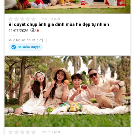
Rate this post
Bí quyết chụp ảnh gia đình mùa hè đẹp tự nhiên
11/07/2026
6
Mục lụcĐịa chỉ và giờ [...]
Đã kiểm duyệt
Rate this post