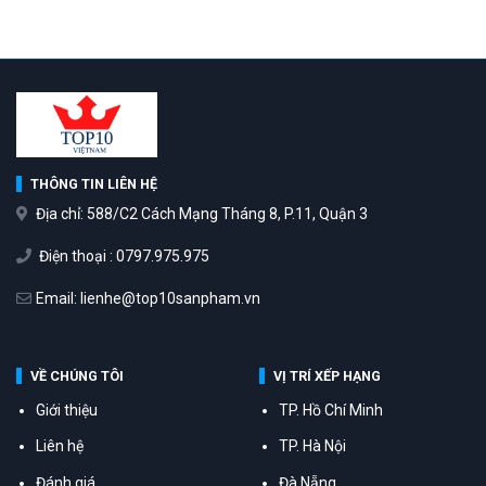
THÔNG TIN LIÊN HỆ
Địa chỉ: 588/C2 Cách Mạng Tháng 8, P.11, Quận 3
Điện thoại : 0797.975.975
Email: lienhe@top10sanpham.vn
VỀ CHÚNG TÔI
VỊ TRÍ XẾP HẠNG
Giới thiệu
TP. Hồ Chí Minh
Liên hệ
TP. Hà Nội
Đánh giá
Đà Nẵng